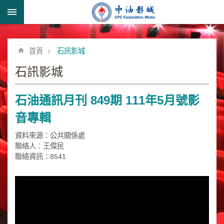
跳到主要內容區塊
:::
進
階
:::
首頁
石訊影城
搜
尋
石訊影城
石油通訊月刊 849期 111年5月號影
形
音專輯
象
宣
資料來源：公共關係處
導
聯絡人：王偉民
類
聯絡資訊：8541
業
務
簡
介