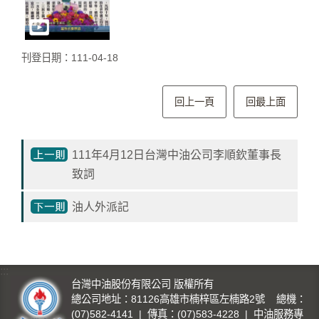
影
城
刊登日期：111-04-18
石
訊
影
回上一頁
回最上面
城
回
111年4月12日台灣中油公司李順欽董事長
首
致詞
頁
油人外派記
網
站
導
覽
:::
台灣中油股份有限公司 版權所有
總公司地址：81126高雄市楠梓區左楠路2號 總機：
中
(07)582-4141 | 傳真：(07)583-4228 | 中油服務專
油