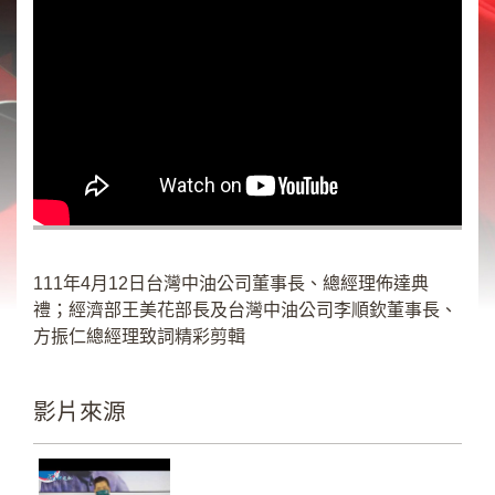
類
新
聞
類
節
目
類
廣
告
111年4月12日台灣中油公司董事長、總經理佈達典
類
禮；經濟部王美花部長及台灣中油公司李順欽董事長、
方振仁總經理致詞精彩剪輯
政
策
宣
影片來源
導
類
CSR