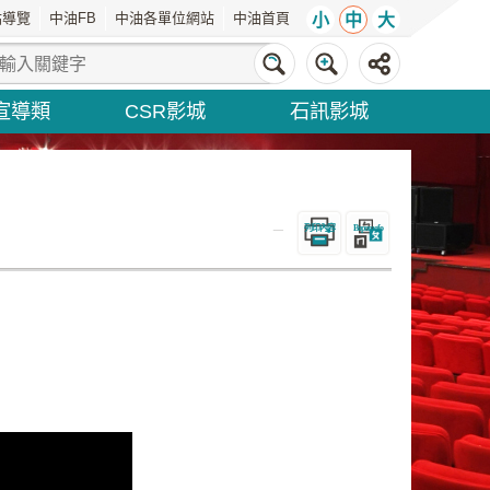
站導覽
中油FB
中油各單位網站
中油首頁
小
中
大
宣導類
CSR影城
石訊影城
_
列印內容
Bopomofo