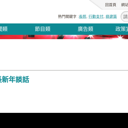
回首頁
網
熱門關鍵字
長照
行動支付
綠建築
聞類
節目類
廣告類
政策
長新年談話