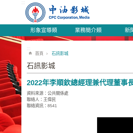
:::
跳到主要內容區塊
形象宣導類
業務簡介類
新
:::
首頁
石訊影城
石訊影城
2022年李順欽總經理兼代理董事
資料來源：公共關係處
聯絡人：王偉民
聯絡資訊：8541