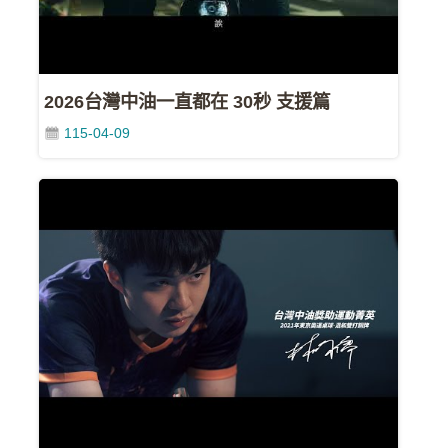
FB
中
油
2026台灣中油一直都在 30秒 支援篇
各
單
115-04-09
位
網
站
中
油
首
頁
政
府
網
站