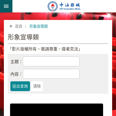
跳到主要內容區塊
:::
進
階
:::
首頁
形象宣導類
搜
尋
形象宣導類
「影片版權所有，敬請尊重，違者究法」
形
主題：
象
宣
內容：
導
類
業
務
簡
介