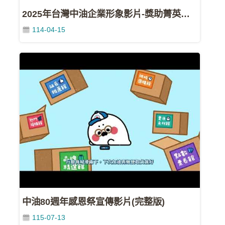
資
2025年台灣中油企業形象影片-獎助菁英運動員廣告(30s)
料
114-04-15
開
放
宣
告
隱
私
權
聲
明
資
訊
安
中油80週年感恩祭宣傳影片(完整版)
全
政
115-07-13