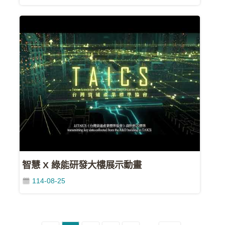
策
聯
絡
我
們
智慧 X 綠能研發大樓展示動畫
114-08-25