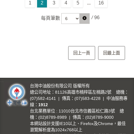
1
2
3
4
5
...
16
/
96
每頁筆數
回上一頁
回最上面
:::
台灣中油股份有限公司 版權所有
總公司地址：81126高雄市楠梓區左楠路2號 總機：
(07)582-4141 | 傳真：(07)583-4228 | 中油服務專
線：
1912
台北業務單位 : 11010台北市信義區松仁路3號 總
機：(02)8789-8989 | 傳真：(02)8789-9000
本網站設計支援IE10以上、Firefox及Chrome，最佳
瀏覽解析度為1024x768以上