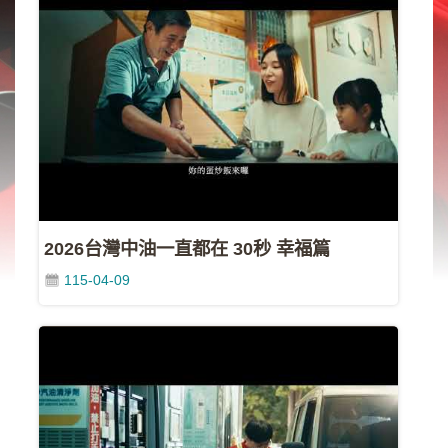
類
新
聞
類
節
目
類
廣
告
2026台灣中油一直都在 30秒 幸福篇
類
115-04-09
政
策
宣
導
類
CSR