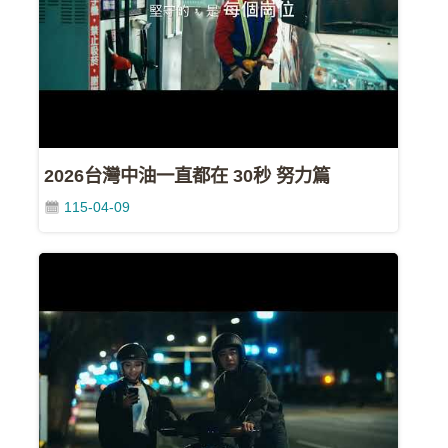
影
城
石
訊
影
城
2026台灣中油一直都在 30秒 努力篇
115-04-09
回
首
頁
網
站
導
覽
中
油