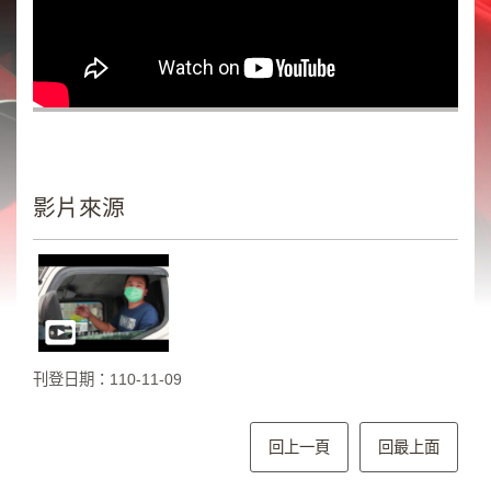
類
新
聞
類
節
目
類
影片來源
廣
告
類
政
策
刊登日期：110-11-09
宣
導
類
回上一頁
回最上面
CSR