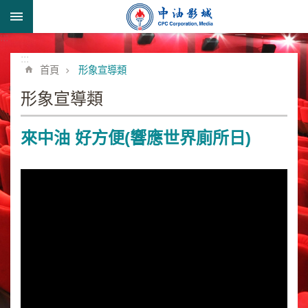
跳到主要內容區塊
:::
進
階
:::
首頁
形象宣導類
搜
尋
形象宣導類
來中油 好方便(響應世界廁所日)
形
象
宣
導
類
業
務
簡
介