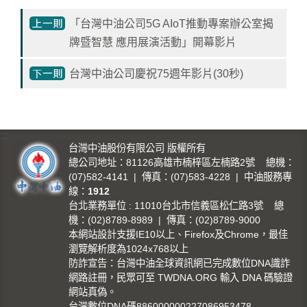
影
「台灣中油公司5G AIoT推動專案辦公室揭
城
牌暨智慧 應用展演活動」開幕影片
石
訊
台灣中油公司慶祝75週年影片(30秒)
影
城
:::
回
台灣中油股份有限公司 版權所有
首
總公司地址：81126高雄市楠梓區左楠路2號 總機：
(07)582-4141 | 傳真：(07)583-4228 | 中油服務專
頁
線：
1912
台北業務單位 : 11010台北市信義區松仁路3號 總
網
機：(02)8789-8989 | 傳真：(02)8789-9000
站
本網站設計支援IE10以上、Firefox及Chrome，最佳
導
瀏覽解析度為1024x768以上
覽
防詐宣告：台灣中油全球資訊網已完成數位DNA識詐
網路註冊，民眾可至 TWDNA.ORG 輸入 DNA 碼驗證
中
網站真偽。
油
台灣數位DNA碼886000000227086953478