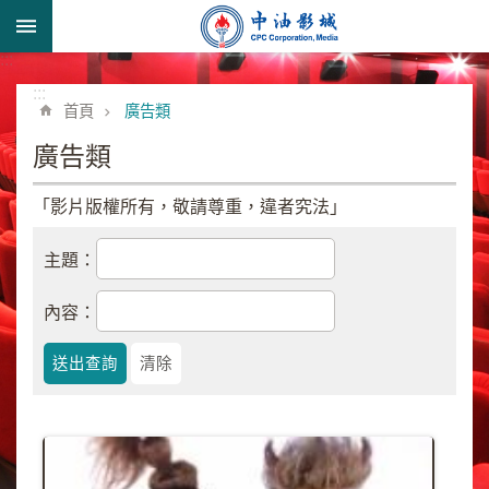
跳到主要內容區塊
:::
進
階
:::
首頁
廣告類
搜
尋
廣告類
「影片版權所有，敬請尊重，違者究法」
形
主題：
象
宣
內容：
導
類
業
務
簡
介