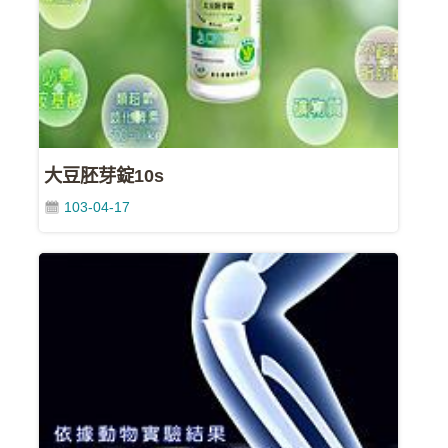
影
城
石
訊
影
城
大豆胚芽錠10s
103-04-17
回
首
頁
網
站
導
覽
中
油