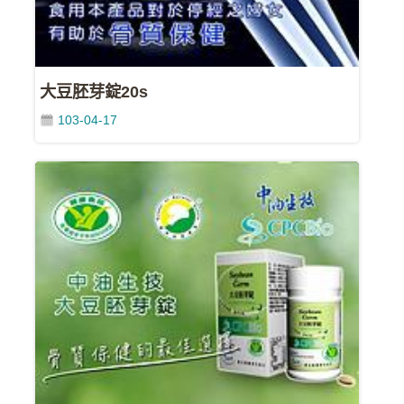
FB
中
油
大豆胚芽錠20s
各
單
103-04-17
位
網
站
中
油
首
頁
政
府
網
站