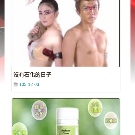
類
新
聞
類
節
目
類
廣
告
沒有石化的日子
類
103-12-03
政
策
宣
導
類
CSR