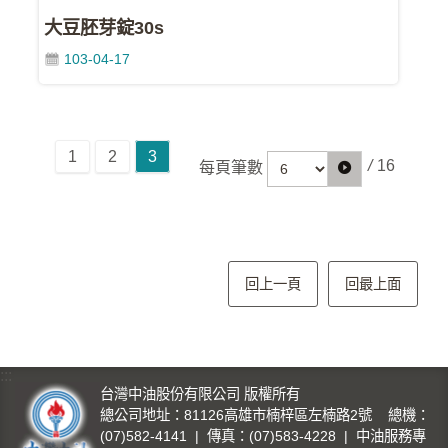
資
大豆胚芽錠30s
料
103-04-17
開
放
宣
告
1
2
3
/
16
每頁筆數
隱
私
權
聲
明
回上一頁
回最上面
資
訊
:::
安
台灣中油股份有限公司 版權所有
全
總公司地址：81126高雄市楠梓區左楠路2號 總機：
政
(07)582-4141 | 傳真：(07)583-4228 | 中油服務專