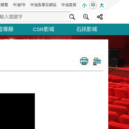
站導覽
中油FB
中油各單位網站
中油首頁
小
中
大
宣導類
CSR影城
石訊影城
_
列印內容
Bopomofo