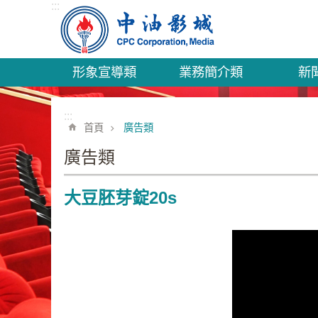
:::
跳到主要內容區塊
形象宣導類
業務簡介類
新
:::
首頁
廣告類
廣告類
大豆胚芽錠20s