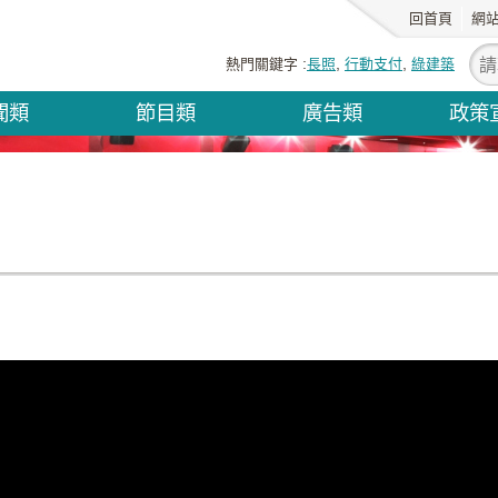
回首頁
網
熱門關鍵字
長照
行動支付
綠建築
聞類
節目類
廣告類
政策