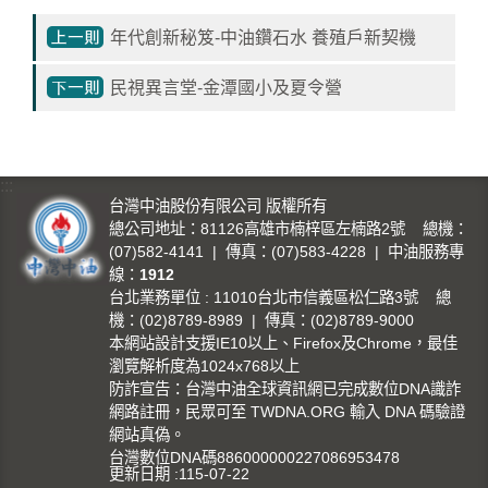
影
年代創新秘笈-中油鑽石水 養殖戶新契機
城
民視異言堂-金潭國小及夏令營
石
訊
影
城
:::
台灣中油股份有限公司 版權所有
總公司地址：81126高雄市楠梓區左楠路2號 總機：
回
(07)582-4141 | 傳真：(07)583-4228 | 中油服務專
首
線：
1912
頁
台北業務單位 : 11010台北市信義區松仁路3號 總
機：(02)8789-8989 | 傳真：(02)8789-9000
網
本網站設計支援IE10以上、Firefox及Chrome，最佳
站
瀏覽解析度為1024x768以上
導
防詐宣告：台灣中油全球資訊網已完成數位DNA識詐
覽
網路註冊，民眾可至 TWDNA.ORG 輸入 DNA 碼驗證
網站真偽。
台灣數位DNA碼886000000227086953478
中
更新日期
115-07-22
油