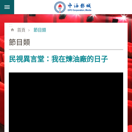
跳到主要內容區塊
:::
進
階
:::
首頁
節目類
搜
尋
節目類
民視異言堂：我在煉油廠的日子
形
象
宣
導
類
業
務
簡
介