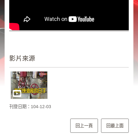
類
新
聞
類
節
目
類
影片來源
廣
告
類
政
策
刊登日期：104-12-03
宣
導
類
回上一頁
回最上面
CSR