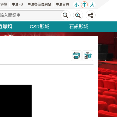
站導覽
中油FB
中油各單位網站
中油首頁
小
中
大
宣導類
CSR影城
石訊影城
_
列印內容
Bopomofo