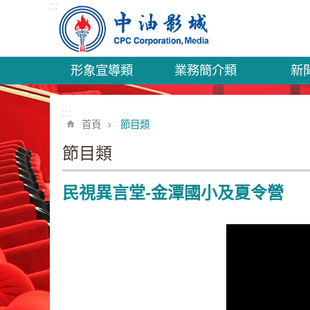
:::
跳到主要內容區塊
形象宣導類
業務簡介類
新
:::
首頁
節目類
節目類
民視異言堂-金潭國小及夏令營