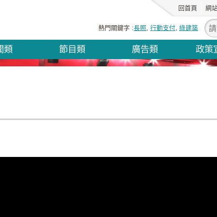
回首頁
網
熱門關鍵字
長照
行動支付
綠建築
聞類
節目類
廣告類
政策