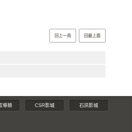
回上一頁
回最上面
宣導類
CSR影城
石訊影城