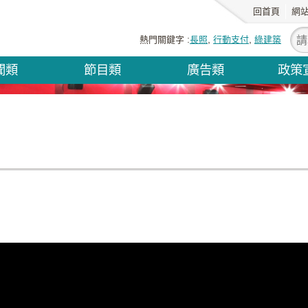
回首頁
網
熱門關鍵字
長照
行動支付
綠建築
聞類
節目類
廣告類
政策