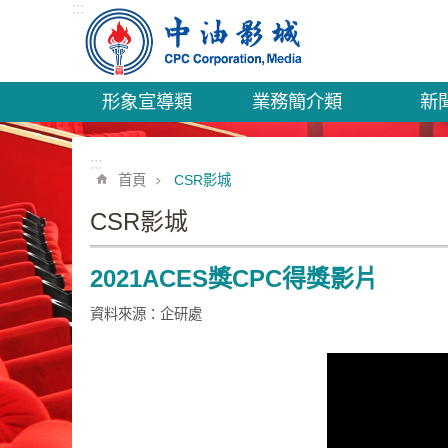
:::
跳到主要內容區塊
形象宣導類
業務簡介類
新
:::
首頁
CSR影城
CSR影城
2021ACES獎CPC得獎影片
資料來源：企研處