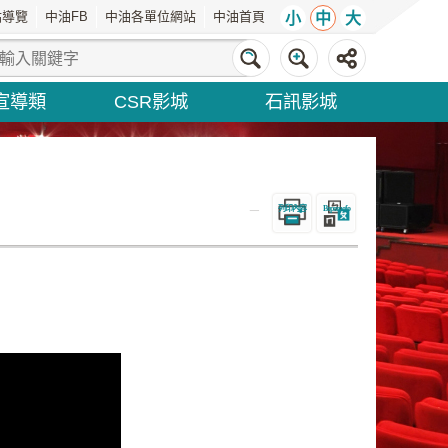
站導覽
中油FB
中油各單位網站
中油首頁
小
中
大
宣導類
CSR影城
石訊影城
_
列印內容
Bopomofo