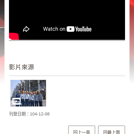
類
新
聞
類
節
目
類
廣
影片來源
告
類
政
策
宣
刊登日期：104-12-08
導
類
CSR
回上一頁
回最上面