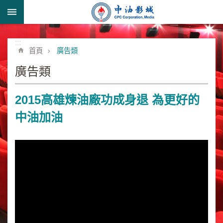
跳到主要內容區塊
:::
進
階
:::
首頁
廣告類
搜
尋
廣告類
2015高雄煉油廠功成身退 為更好的
形
中油加油
象
宣
導
類
業
務
簡
介