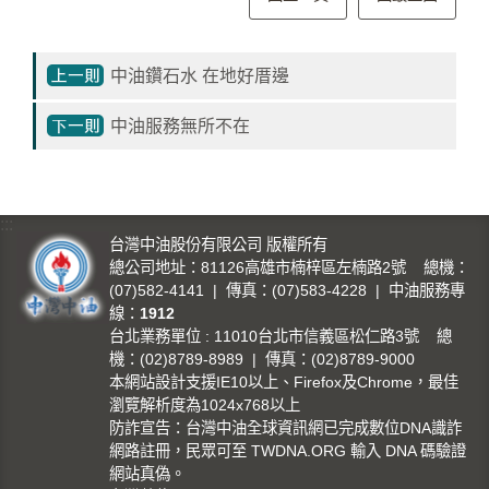
影
城
中油鑽石水 在地好厝邊
石
訊
中油服務無所不在
影
城
:::
回
台灣中油股份有限公司 版權所有
首
總公司地址：81126高雄市楠梓區左楠路2號 總機：
頁
(07)582-4141 | 傳真：(07)583-4228 | 中油服務專
線：
1912
網
台北業務單位 : 11010台北市信義區松仁路3號 總
站
機：(02)8789-8989 | 傳真：(02)8789-9000
本網站設計支援IE10以上、Firefox及Chrome，最佳
導
瀏覽解析度為1024x768以上
覽
防詐宣告：台灣中油全球資訊網已完成數位DNA識詐
網路註冊，民眾可至 TWDNA.ORG 輸入 DNA 碼驗證
中
網站真偽。
油