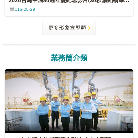
2026台灣中油80週年慶紀念影片(30秒濃縮精華版)
影
115-05-29
城
石
更多形象宣導類
訊
影
城
業務簡介類
回
首
頁
網
站
導
覽
中
油