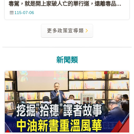
毒駕，就是開上家破人亡的單行道，遠離毒品，拒絕毒駕！
資
115-07-06
料
開
放
更多政策宣導類
宣
告
隱
新聞類
私
權
聲
明
資
訊
安
全
政