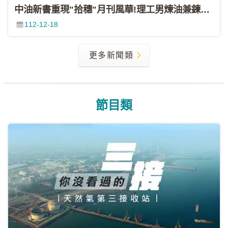
策
中油新書重現"拾穗"月刊風華!理工男煉油兼鍊字 開啟台灣翻譯史新紀元(非凡財經新聞20231216)
聯
112-12-18
絡
我
更多新聞類
們
節目類