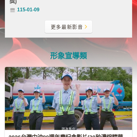
獎)
類
115-01-09
新
聞
更多最新影音
類
節
目
形象宣導類
類
廣
告
類
政
策
宣
導
類
CSR