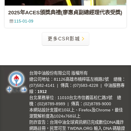
2025年ACES頒獎典禮(廖惠貞副總經理代表受獎)
115-01-09
更多CSR影城
:::
台灣中油股份有限公司 版權所有
總公司地址：81126高雄市楠梓區左楠路2號 總機：
(07)582-4141 | 傳真：(07)583-4228 | 中油服務專
線：
1912
台北業務單位 : 11010台北市信義區松仁路3號 總
機：(02)8789-8989 | 傳真：(02)8789-9000
本網站設計支援IE10以上、Firefox及Chrome，最佳
瀏覽解析度為1024x768以上
防詐宣告：台灣中油全球資訊網已完成數位DNA識詐
網路註冊，民眾可至 TWDNA.ORG 輸入 DNA 碼驗證