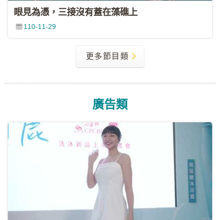
眼見為憑，三接沒有蓋在藻礁上
110-11-29
更多節目類
廣告類