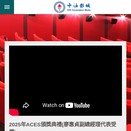
跳到主要內容區塊
:::
進
:::
階
搜
尋
形
象
宣
導
類
業
務
簡
2025年ACES頒獎典禮(廖惠貞副總經理代表受
介