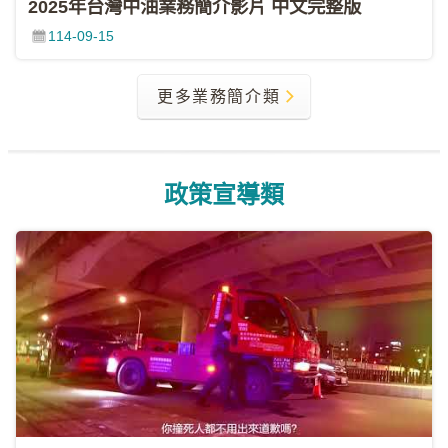
2025年台灣中油業務簡介影片 中文完整版
FB
114-09-15
中
油
更多業務簡介類
各
單
位
網
政策宣導類
站
中
油
首
頁
政
府
網
站