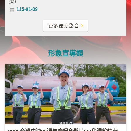
獎)
類
115-01-09
新
聞
更多最新影音
類
節
目
形象宣導類
類
廣
告
類
政
策
宣
導
類
CSR