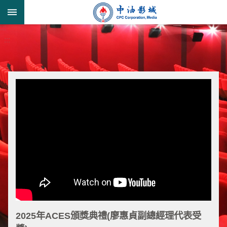
跳到主要內容區塊
:::
進
:::
階
搜
尋
形
象
宣
導
類
業
務
簡
2025年ACES頒獎典禮(廖惠貞副總經理代表受
介