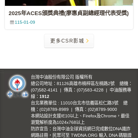
2025年ACES頒獎典禮(廖惠貞副總經理代表受獎)
115-01-09
更多CSR影城
:::
台灣中油股份有限公司 版權所有
總公司地址：81126高雄市楠梓區左楠路2號 總機：
(07)582-4141 | 傳真：(07)583-4228 | 中油服務專
線：
1912
台北業務單位 : 11010台北市信義區松仁路3號 總
機：(02)8789-8989 | 傳真：(02)8789-9000
本網站設計支援IE10以上、Firefox及Chrome，最佳
瀏覽解析度為1024x768以上
防詐宣告：台灣中油全球資訊網已完成數位DNA識詐
網路註冊，民眾可至 TWDNA.ORG 輸入 DNA 碼驗證