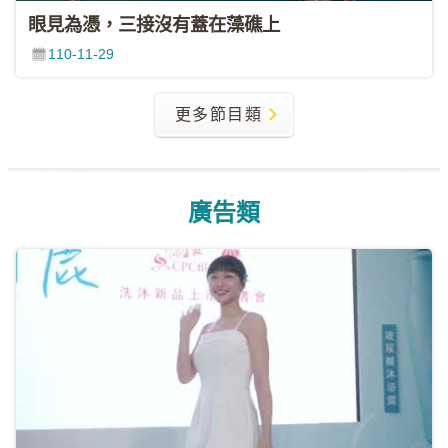
眼見為憑，三接沒有蓋在藻礁上
110-11-29
更多節目類
廣告類