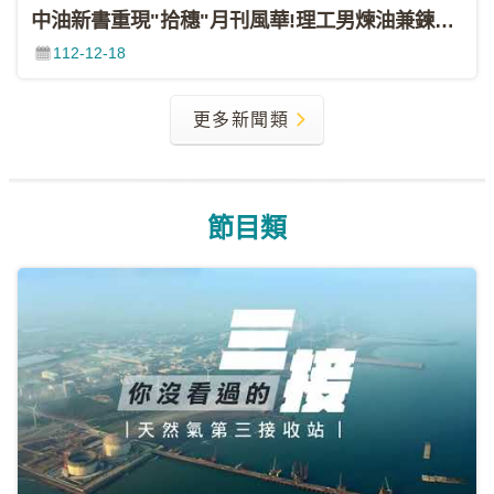
策
中油新書重現"拾穗"月刊風華!理工男煉油兼鍊字 開啟台灣翻譯史新紀元(非凡財經新聞20231216)
聯
112-12-18
絡
我
更多新聞類
們
節目類