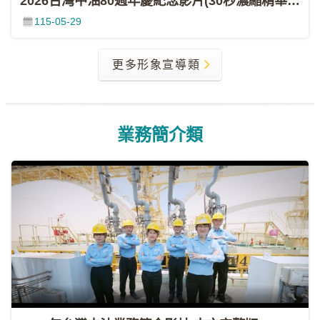
2026台灣中油80週年慶紀念影片(30秒濃縮精華版)
影
115-05-29
城
石
更多形象宣導類
訊
影
城
業務簡介類
回
首
頁
網
站
導
覽
中
油