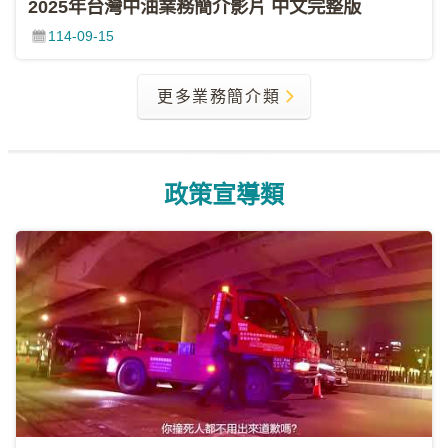
2025年台灣中油業務簡介影片 中文完整版
FB
114-09-15
中
油
更多業務簡介類
各
單
位
網
政策宣導類
站
中
油
首
頁
政
府
網
站