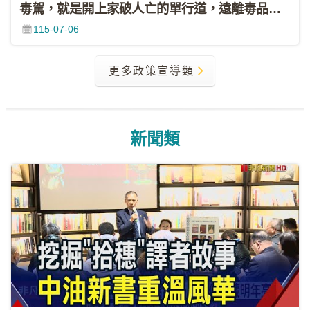
毒駕，就是開上家破人亡的單行道，遠離毒品，拒絕毒駕！
資
115-07-06
料
開
放
更多政策宣導類
宣
告
隱
新聞類
私
權
聲
明
資
訊
安
全
政