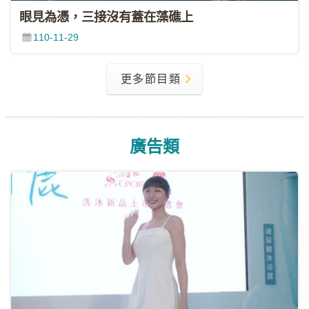
眼見為憑，三接沒有蓋在藻礁上
110-11-29
更多節目類
廣告類