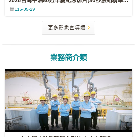
2026台灣中油80週年慶紀念影片(30秒濃縮精華版)
影
115-05-29
城
石
更多形象宣導類
訊
影
城
業務簡介類
回
首
頁
網
站
導
覽
中
油