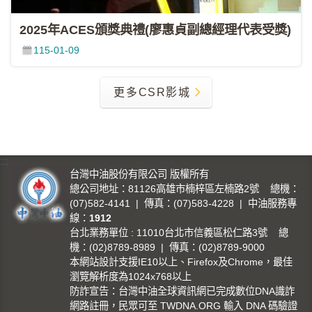
2025年ACES頒獎典禮(廖惠貞副總經理代表受獎)
115-01-09
更多CSR影城
:::
台灣中油股份有限公司 版權所有
總公司地址：81126高雄市楠梓區左楠路2號 總機：
(07)582-4141 | 傳真：(07)583-4228 | 中油服務專
線：
1912
台北業務單位 : 11010台北市信義區松仁路3號 總
機：(02)8789-8989 | 傳真：(02)8789-9000
本網站設計支援IE10以上、Firefox及Chrome，最佳
瀏覽解析度為1024x768以上
防詐宣告：台灣中油全球資訊網已完成數位DNA識詐
網路註冊，民眾可至 TWDNA.ORG 輸入 DNA 碼驗證