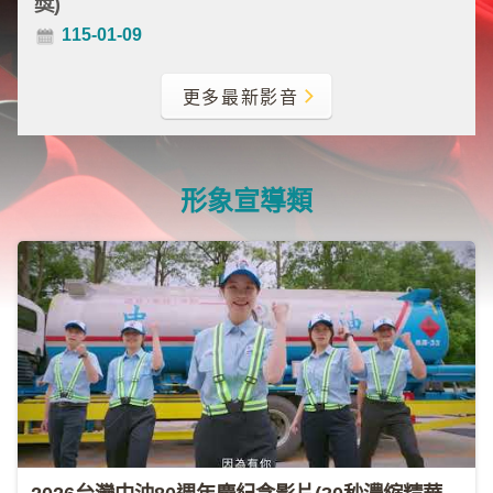
獎)
類
115-01-09
新
聞
更多最新影音
類
節
目
形象宣導類
類
廣
告
類
政
策
宣
導
類
CSR