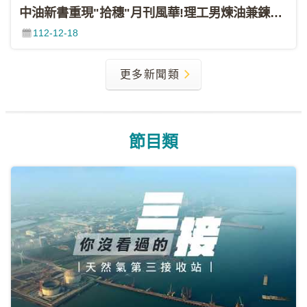
策
中油新書重現"拾穗"月刊風華!理工男煉油兼鍊字 開啟台灣翻譯史新紀元(非凡財經新聞20231216)
聯
112-12-18
絡
我
更多新聞類
們
節目類