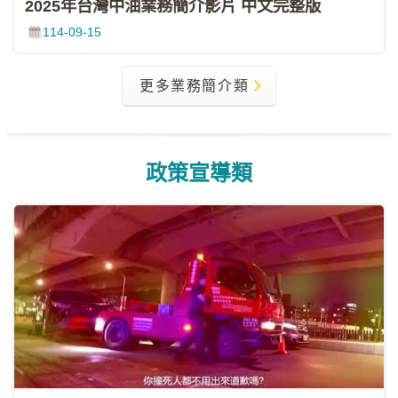
2025年台灣中油業務簡介影片 中文完整版
FB
114-09-15
中
油
更多業務簡介類
各
單
位
網
政策宣導類
站
中
油
首
頁
政
府
網
站