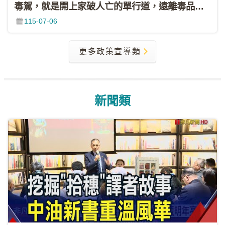
毒駕，就是開上家破人亡的單行道，遠離毒品，拒絕毒駕！
資
115-07-06
料
開
放
更多政策宣導類
宣
告
隱
新聞類
私
權
聲
明
資
訊
安
全
政