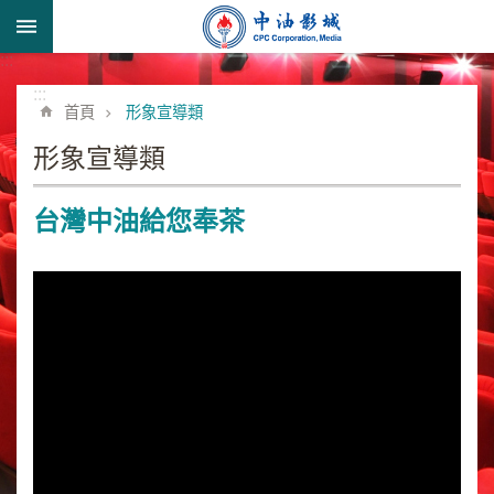
跳到主要內容區塊
:::
進
階
:::
首頁
形象宣導類
搜
尋
形象宣導類
台灣中油給您奉茶
形
象
宣
導
類
業
務
簡
介