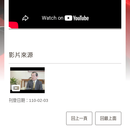
類
新
聞
類
節
目
類
影片來源
廣
告
類
政
策
刊登日期：110-02-03
宣
導
類
回上一頁
回最上面
CSR