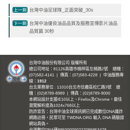
影
台灣中油足球隊_正面突破_30s
城
台灣中油優良油品品質及服務宣傳影片油品
石
訊
品質篇 30秒
影
城
:::
回
台灣中油股份有限公司 版權所有
首
總公司地址：81126高雄市楠梓區左楠路2號 總機：
(07)582-4141 | 傳真：(07)583-4228 | 中油服務專
頁
線：
1912
台北業務單位 : 11010台北市信義區松仁路3號 總
網
機：(02)8789-8989 | 傳真：(02)8789-9000
站
本網站設計支援IE10以上、Firefox及Chrome，最佳
導
瀏覽解析度為1024x768以上
覽
防詐宣告：台灣中油全球資訊網已完成數位DNA識詐
網路註冊，民眾可至 TWDNA.ORG 輸入 DNA 碼驗證
中
網站真偽。
油
台灣數位DNA碼886000000227086953478