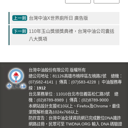
影
城
台灣中油X世界廁所日 廣告版
石
訊
110年玉山獎頒獎典禮，台灣中油公司囊括
影
八大獎項
城
回
:::
首
台灣中油股份有限公司 版權所有
頁
總公司地址：81126高雄市楠梓區左楠路2號 總機：
(07)582-4141 | 傳真：(07)583-4228 | 中油服務專
網
線：
1912
站
台北業務單位 : 11010台北市信義區松仁路3號 總
機：(02)8789-8989 | 傳真：(02)8789-9000
導
本網站設計支援IE10以上、Firefox及Chrome，最佳
覽
瀏覽解析度為1024x768以上
防詐宣告：台灣中油全球資訊網已完成數位DNA識詐
中
網路註冊，民眾可至 TWDNA.ORG 輸入 DNA 碼驗證
油