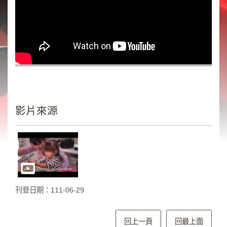
類
新
聞
類
節
目
類
影片來源
廣
告
類
政
策
宣
刊登日期：111-06-29
導
類
回上一頁
回最上面
CSR