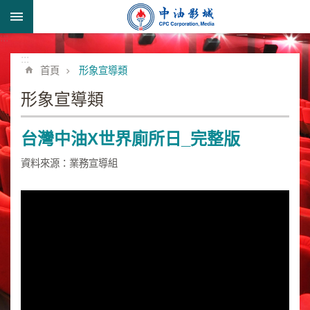
跳到主要內容區塊
:::
進
階
:::
首頁
形象宣導類
搜
尋
形象宣導類
台灣中油X世界廁所日_完整版
形
資料來源：業務宣導組
象
宣
導
類
業
務
簡
介