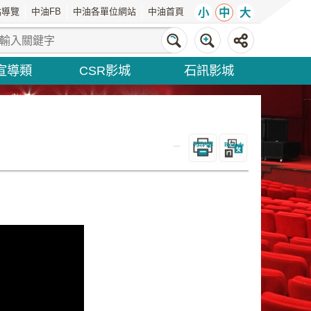
站導覽
中油FB
中油各單位網站
中油首頁
小
中
大
宣導類
CSR影城
石訊影城
_
列印內容
Bopomofo