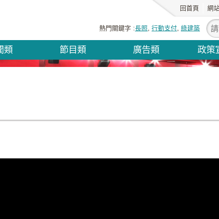
回首頁
網
熱門關鍵字
長照
行動支付
綠建築
聞類
節目類
廣告類
政策