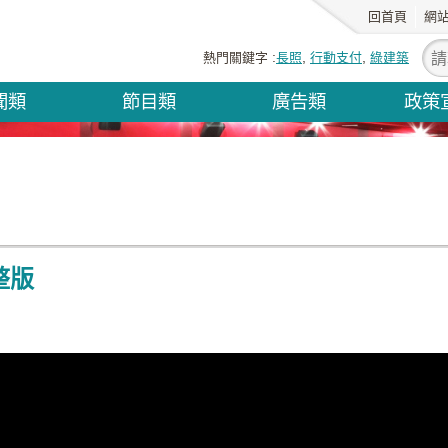
回首頁
網
熱門關鍵字
長照
行動支付
綠建築
聞類
節目類
廣告類
政策
整版