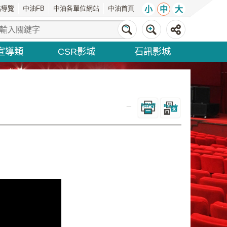
站導覽
中油FB
中油各單位網站
中油首頁
小
中
大
宣導類
CSR影城
石訊影城
_
列印內容
Bopomofo