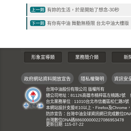
有妳的生活，於是開始了想念-30秒
有你有中油 舞動無極限 台北中油大樓版
:::
形象宣導類
業務簡介類
新
政府網站資料開放宣告
隱私權聲明
資訊安
台灣中油股份有限公司 版權所有
總公司地址：81126高雄市楠梓區左楠路2號 總機：(0
台北業務單位 : 11010台北市信義區松仁路3號 總機：
本網站設計支援IE10以上、Firefox及Chrom
防詐宣告：台灣中油全球資訊網已完成數位DNA識
台灣數位DNA碼886000000227086953478
更新日期
115-07-22