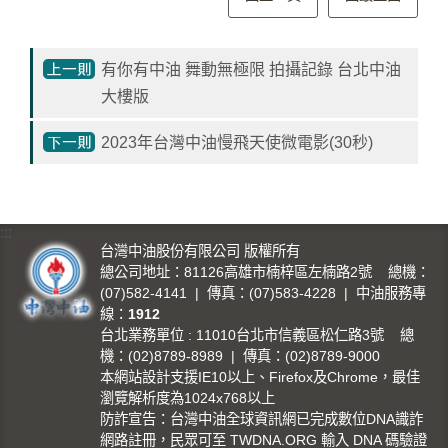
影
城
有你有中油 舞動無極限 拍攝記錄 台北中油
石
大樓版
訊
影
2023年台灣中油慢飛天使微電影(30秒)
城
回
:::
首
台灣中油股份有限公司 版權所有
頁
總公司地址：81126高雄市楠梓區左楠路2號 總機：
(07)582-4141 | 傳真：(07)583-4228 | 中油服務專
網
線：
1912
站
台北業務單位 : 11010台北市信義區松仁路3號 總
導
機：(02)8789-8989 | 傳真：(02)8789-9000
覽
本網站設計支援IE10以上、Firefox及Chrome，最佳
瀏覽解析度為1024x768以上
防詐宣告：台灣中油全球資訊網已完成數位DNA識詐
中
網路註冊，民眾可至 TWDNA.ORG 輸入 DNA 碼驗證
油