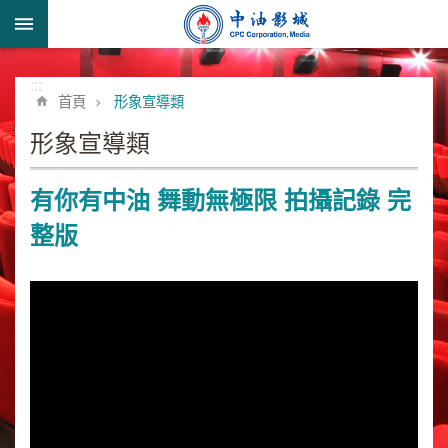
跳到主要內容區塊
:::
進
階
:::
首頁
形象宣導類
搜
尋
形象宣導類
有你有中油 舞動無極限 拍攝記錄 完
形
整版
象
宣
導
類
業
務
簡
介