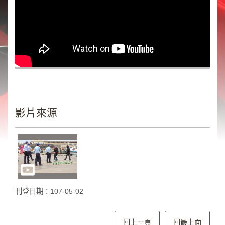
類
新
聞
類
節
目
類
廣
影片來源
告
類
政
策
宣
刊登日期：107-05-02
導
類
CSR
回上一頁
回最上面