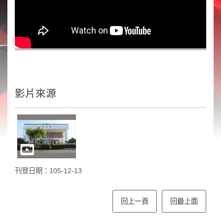
類
新
聞
類
節
目
類
影片來源
廣
告
類
政
策
刊登日期：105-12-13
宣
導
類
回上一頁
回最上面
CSR