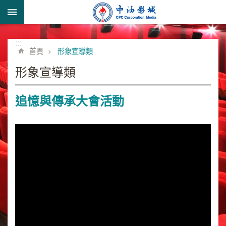
跳到主要內容區塊
:::
進
階
:::
首頁
形象宣導類
搜
尋
形象宣導類
追憶與傳承大會活動
形
象
宣
導
類
業
務
簡
介