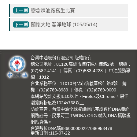
影
戀念煉油廠寫生比賽
城
關懷大地 潔淨地球 (105/05/14)
石
訊
影
城
:::
台灣中油股份有限公司 版權所有
總公司地址：81126高雄市楠梓區左楠路2號 總機：
回
(07)582-4141 | 傳真：(07)583-4228 | 中油服務專
首
線：
1912
頁
台北業務單位 : 11010台北市信義區松仁路3號 總
機：(02)8789-8989 | 傳真：(02)8789-9000
網
本網站設計支援IE10以上、Firefox及Chrome，最佳
站
瀏覽解析度為1024x768以上
導
防詐宣告：台灣中油全球資訊網已完成數位DNA識詐
覽
網路註冊，民眾可至 TWDNA.ORG 輸入 DNA 碼驗證
網站真偽。
台灣數位DNA碼886000000227086953478
中
更新日期
115-07-22
油