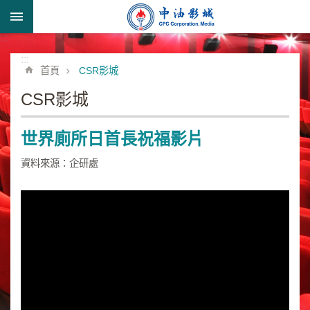
跳到主要內容區塊
:::
進
階
:::
首頁
CSR影城
搜
尋
CSR影城
世界廁所日首長祝福影片
形
資料來源：企研處
象
宣
導
類
業
務
簡
介