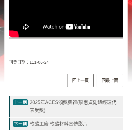
類
新
聞
類
節
目
類
刊登日期：111-06-24
廣
告
類
回上一頁
回最上面
政
策
2025年ACES頒獎典禮(廖惠貞副總經理代
宣
表受獎)
導
類
軟碳工廠 軟碳材料宣傳影片
CSR