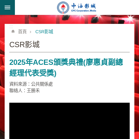
跳到主要內容區塊
:::
進
階
:::
首頁
CSR影城
搜
尋
CSR影城
2025年ACES頒獎典禮(廖惠貞副總
形
經理代表受獎)
象
宣
資料來源：公共關係處
導
聯絡人：王勝禾
類
業
務
簡
介