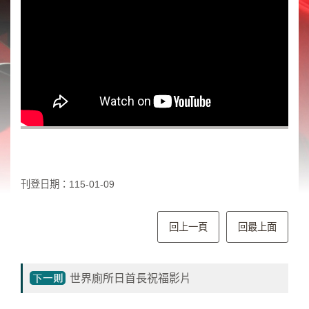
類
新
聞
類
節
目
類
廣
告
刊登日期：115-01-09
類
政
回上一頁
回最上面
策
宣
導
世界廁所日首長祝福影片
類
CSR