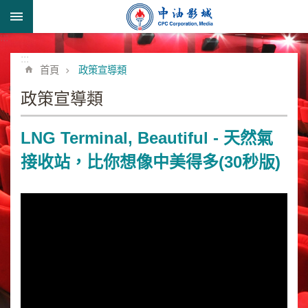
跳到主要內容區塊
:::
進
階
:::
首頁
政策宣導類
搜
尋
政策宣導類
LNG Terminal, Beautiful - 天然氣
形
接收站，比你想像中美得多(30秒版)
象
宣
導
類
業
務
簡
介