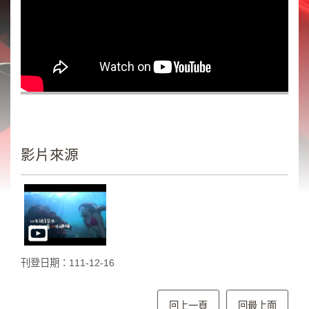
類
新
聞
類
節
目
類
廣
影片來源
告
類
政
策
宣
刊登日期：111-12-16
導
類
CSR
回上一頁
回最上面