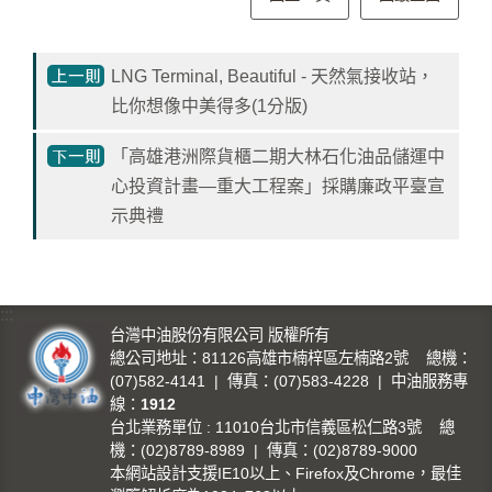
影
城
LNG Terminal, Beautiful - 天然氣接收站，
石
比你想像中美得多(1分版)
訊
影
「高雄港洲際貨櫃二期大林石化油品儲運中
城
心投資計畫—重大工程案」採購廉政平臺宣
示典禮
回
首
頁
:::
網
台灣中油股份有限公司 版權所有
總公司地址：81126高雄市楠梓區左楠路2號 總機：
站
(07)582-4141 | 傳真：(07)583-4228 | 中油服務專
導
線：
1912
覽
台北業務單位 : 11010台北市信義區松仁路3號 總
機：(02)8789-8989 | 傳真：(02)8789-9000
中
本網站設計支援IE10以上、Firefox及Chrome，最佳
油