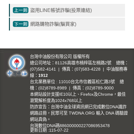
影
盜用LINE帳號詐騙(投票連結)
城
網路購物詐騙(騙買家)
石
訊
影
城
:::
台灣中油股份有限公司 版權所有
總公司地址：81126高雄市楠梓區左楠路2號 總機：
回
(07)582-4141 | 傳真：(07)583-4228 | 中油服務專
首
線：
1912
頁
台北業務單位 : 11010台北市信義區松仁路3號 總
機：(02)8789-8989 | 傳真：(02)8789-9000
網
本網站設計支援IE10以上、Firefox及Chrome，最佳
站
瀏覽解析度為1024x768以上
導
防詐宣告：台灣中油全球資訊網已完成數位DNA識詐
覽
網路註冊，民眾可至 TWDNA.ORG 輸入 DNA 碼驗證
網站真偽。
台灣數位DNA碼886000000227086953478
中
更新日期
115-07-22
油