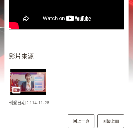
類
新
聞
類
節
目
類
影片來源
廣
告
類
政
策
刊登日期：114-11-28
宣
導
類
回上一頁
回最上面
CSR