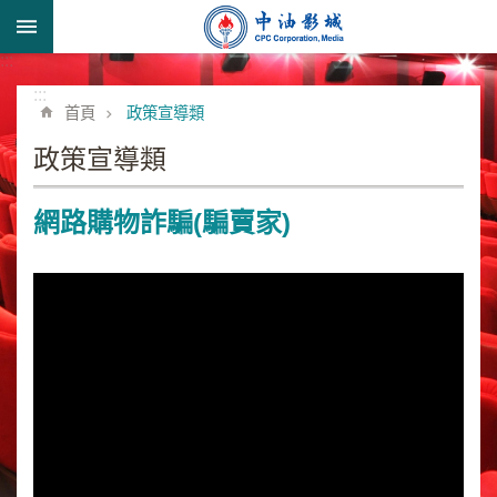
跳到主要內容區塊
:::
進
階
:::
首頁
政策宣導類
搜
尋
政策宣導類
網路購物詐騙(騙賣家)
形
象
宣
導
類
業
務
簡
介