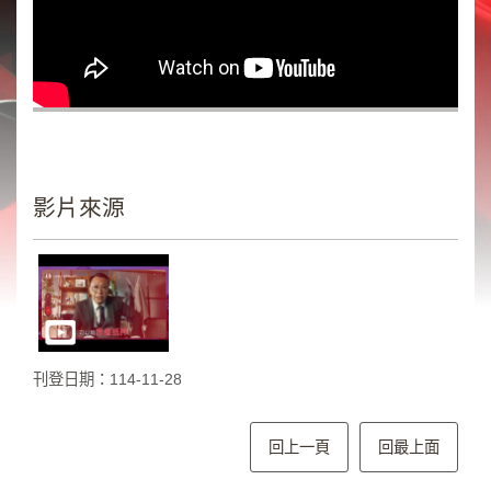
類
新
聞
類
節
目
類
影片來源
廣
告
類
政
策
刊登日期：114-11-28
宣
導
類
回上一頁
回最上面
CSR