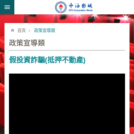
跳到主要內容區塊
:::
進
階
:::
首頁
政策宣導類
搜
尋
政策宣導類
假投資詐騙(抵押不動產)
形
象
宣
導
類
業
務
簡
介