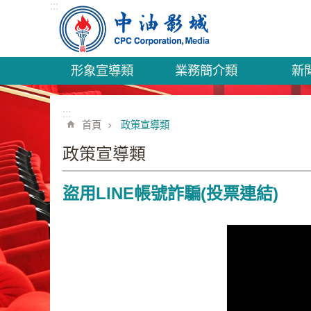
:::
跳到主要內容區塊
形象宣導類
業務簡介類
新
:::
首頁
政策宣導類
政策宣導類
盜用LINE帳號詐騙(投票連結)