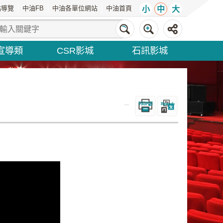
站導覽
中油FB
中油各單位網站
中油首頁
小
中
大
宣導類
CSR影城
石訊影城
_
列印內容
Bopomofo