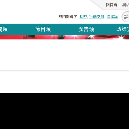
回首頁
網
熱門關鍵字
長照
行動支付
綠建築
聞類
節目類
廣告類
政策