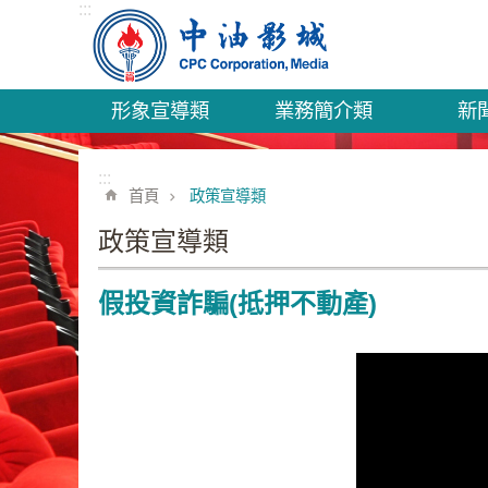
:::
跳到主要內容區塊
形象宣導類
業務簡介類
新
:::
首頁
政策宣導類
政策宣導類
假投資詐騙(抵押不動產)