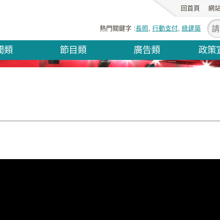
回首頁
網
熱門關鍵字
長照
行動支付
綠建築
聞類
節目類
廣告類
政策