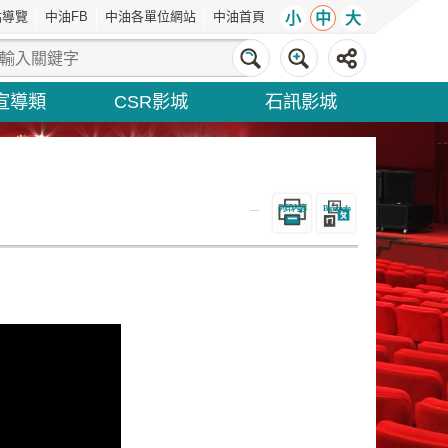
站導覽
中油FB
中油各單位網站
中油首頁
小
中
大
宣導類
CSR影城
石訊影城
_
列印內容
Bopomofo