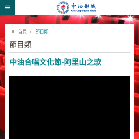
跳到主要內容區塊
:::
進
階
:::
首頁
節目類
搜
尋
節目類
中油合唱文化節-阿里山之歌
形
象
宣
導
類
業
務
簡
介