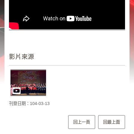
類
新
聞
類
節
目
類
影片來源
廣
告
類
政
策
刊登日期：104-03-13
宣
導
類
回上一頁
回最上面
CSR