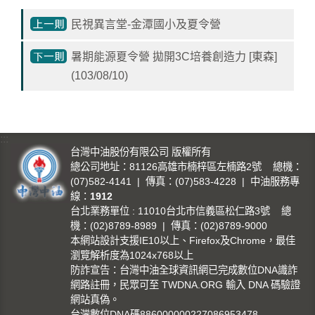
影
民視異言堂-金潭國小及夏令營
城
暑期能源夏令營 拋開3C培養創造力 [東森]
石
訊
(103/08/10)
影
城
:::
回
台灣中油股份有限公司 版權所有
首
總公司地址：81126高雄市楠梓區左楠路2號 總機：
(07)582-4141 | 傳真：(07)583-4228 | 中油服務專
頁
線：
1912
台北業務單位 : 11010台北市信義區松仁路3號 總
網
機：(02)8789-8989 | 傳真：(02)8789-9000
站
本網站設計支援IE10以上、Firefox及Chrome，最佳
導
瀏覽解析度為1024x768以上
覽
防詐宣告：台灣中油全球資訊網已完成數位DNA識詐
網路註冊，民眾可至 TWDNA.ORG 輸入 DNA 碼驗證
中
網站真偽。
油
台灣數位DNA碼886000000227086953478