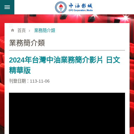
跳到主要內容區塊
:::
進
階
:::
首頁
業務簡介類
搜
尋
業務簡介類
2024年台灣中油業務簡介影片 日文
形
精華版
象
宣
刊登日期：113-11-06
導
類
業
務
簡
介