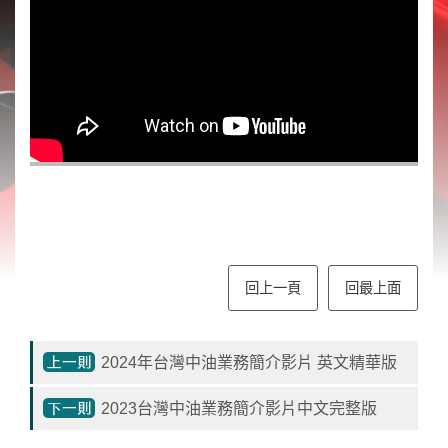
類
新
聞
類
節
目
類
廣
告
類
回上一頁
回最上面
政
策
宣
2024年台灣中油業務簡介影片 英文精華版
導
類
2023台灣中油業務簡介影片中文完整版
CSR