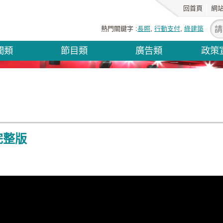
回首頁
網
熱門關鍵字
長照
行動支付
綠建築
聞類
節目類
廣告類
政策
完整版