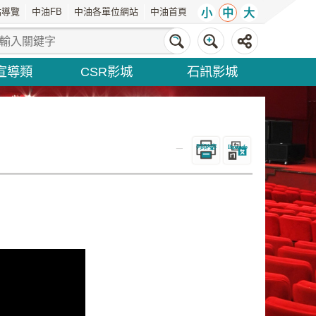
站導覽
中油FB
中油各單位網站
中油首頁
小
中
大
宣導類
CSR影城
石訊影城
_
列印內容
Bopomofo