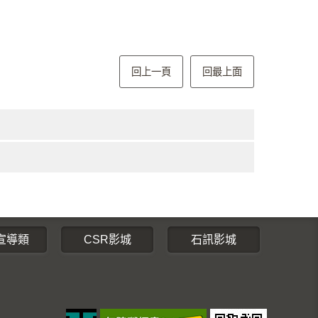
回上一頁
回最上面
宣導類
CSR影城
石訊影城