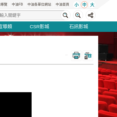
站導覽
中油FB
中油各單位網站
中油首頁
小
中
大
宣導類
CSR影城
石訊影城
_
列印內容
Bopomofo