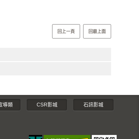
回上一頁
回最上面
宣導類
CSR影城
石訊影城