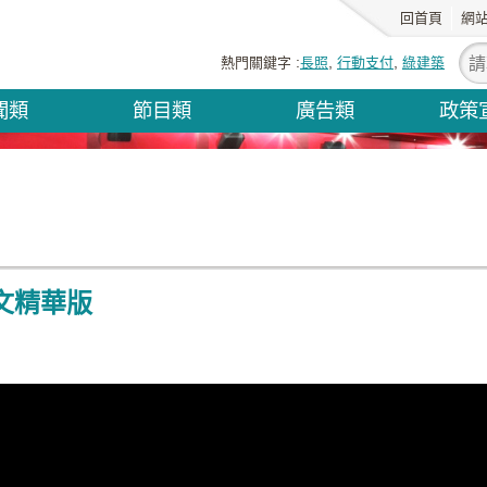
回首頁
網
熱門關鍵字
長照
行動支付
綠建築
聞類
節目類
廣告類
政策
中文精華版