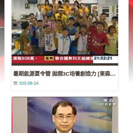
類
新
聞
類
節
目
類
廣
告
暑期能源夏令營 拋開3C培養創造力 [東森](103/08/10)
類
103-08-14
政
策
宣
導
類
CSR