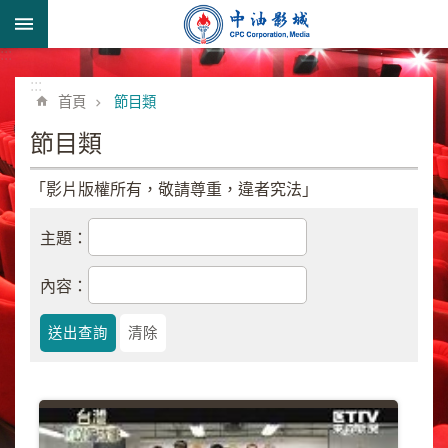
跳到主要內容區塊
:::
進
階
:::
首頁
節目類
搜
尋
節目類
「影片版權所有，敬請尊重，違者究法」
形
主題：
象
宣
內容：
導
類
業
務
簡
介