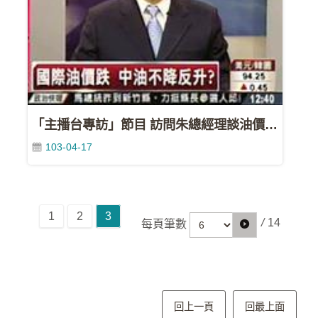
影
城
石
訊
影
城
「主播台專訪」節目 訪問朱總經理談油價[東森](98/07/19)
103-04-17
回
首
頁
1
2
3
網
/
14
每頁筆數
站
導
覽
中
回上一頁
回最上面
油