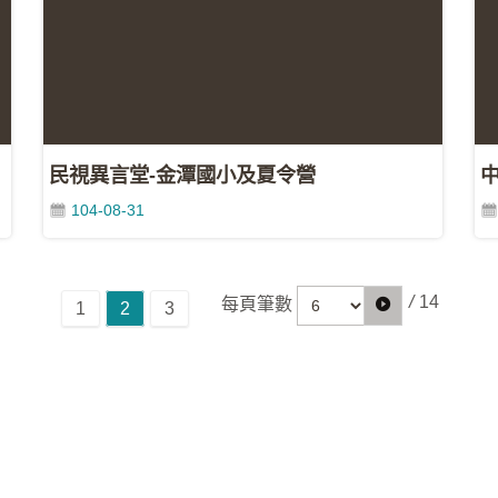
民視異言堂-金潭國小及夏令營
104-08-31
/
14
每頁筆數
1
2
3