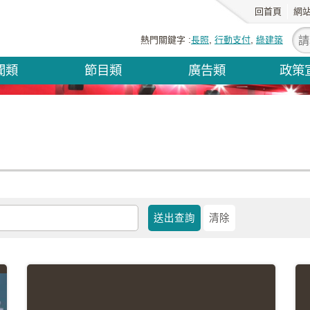
回首頁
網
熱門關鍵字
長照
行動支付
綠建築
聞類
節目類
廣告類
政策