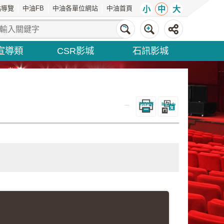
站導覽
中油FB
中油各單位網站
中油首頁
小
中
大
宣導類
CSR影城
石訊影城
_
列印內容
Bopomofo