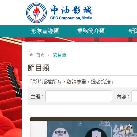
:::
跳到主要內容區塊
形象宣導類
業務簡介類
新
:::
首頁
節目類
節目類
「影片版權所有，敬請尊重，違者究法」
主題：
內容：