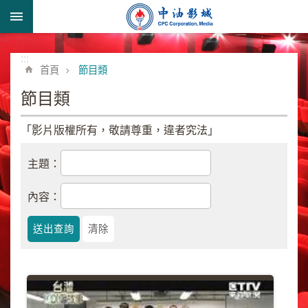
跳到主要內容區塊
:::
進
階
:::
首頁
節目類
搜
尋
節目類
「影片版權所有，敬請尊重，違者究法」
形
主題：
象
宣
內容：
導
類
業
務
簡
介