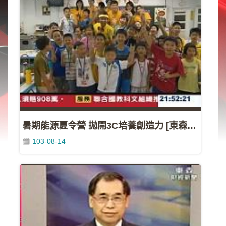
類
新
聞
類
節
目
類
廣
告
暑期能源夏令營 拋開3C培養創造力 [東森](103/08/10)
類
103-08-14
政
策
宣
導
類
CSR