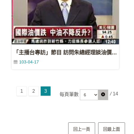
影
城
石
訊
影
城
「主播台專訪」節目 訪問朱總經理談油價[東森](98/07/19)
103-04-17
回
首
頁
1
2
3
網
/
14
每頁筆數
站
導
覽
中
回上一頁
回最上面
油