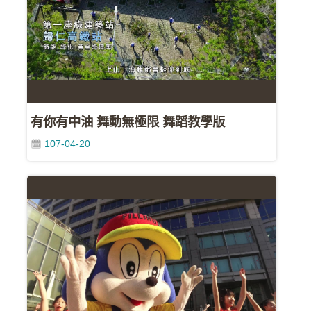
影
城
石
訊
影
城
有你有中油 舞動無極限 舞蹈教學版
107-04-20
回
首
頁
網
站
導
覽
中
油