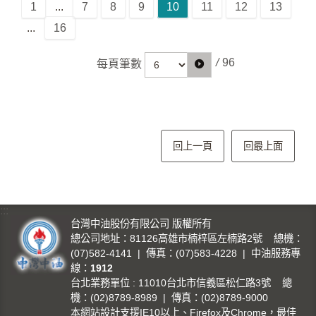
1
...
7
8
9
10
11
12
13
...
16
/
96
每頁筆數
回上一頁
回最上面
:::
台灣中油股份有限公司 版權所有
總公司地址：81126高雄市楠梓區左楠路2號 總機：
(07)582-4141 | 傳真：(07)583-4228 | 中油服務專
線：
1912
台北業務單位 : 11010台北市信義區松仁路3號 總
機：(02)8789-8989 | 傳真：(02)8789-9000
本網站設計支援IE10以上、Firefox及Chrome，最佳