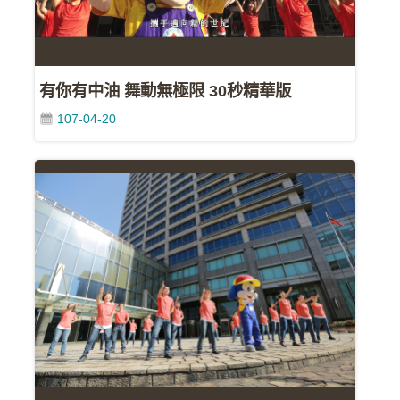
FB
中
油
有你有中油 舞動無極限 30秒精華版
各
單
107-04-20
位
網
站
中
油
首
頁
政
府
網
站