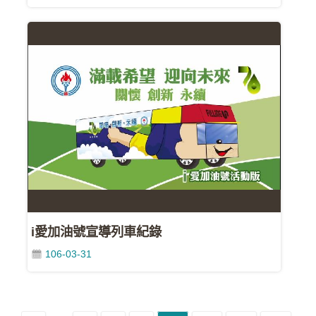
策
聯
絡
我
們
i愛加油號宣導列車紀錄
106-03-31