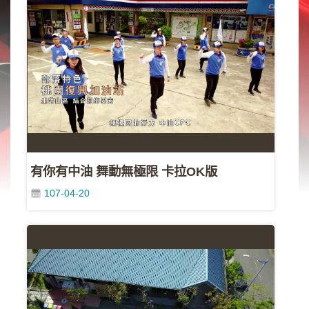
類
新
聞
類
節
目
類
廣
告
有你有中油 舞動無極限 卡拉OK版
類
107-04-20
政
策
宣
導
類
CSR