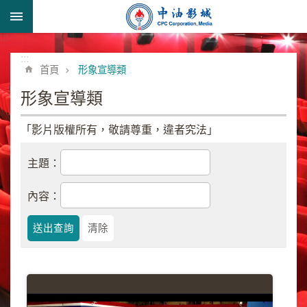
跳到主要內容區塊
:::
進
階
:::
首頁
形象宣導類
搜
尋
形象宣導類
「影片版權所有，敬請尊重，違者究法」
形
主題：
象
宣
內容：
導
類
業
務
簡
介