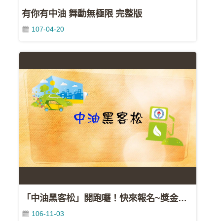
資
有你有中油 舞動無極限 完整版
料
107-04-20
開
放
宣
告
隱
私
權
聲
明
資
訊
安
「中油黑客松」開跑囉！快來報名~獎金十萬元
全
政
106-11-03