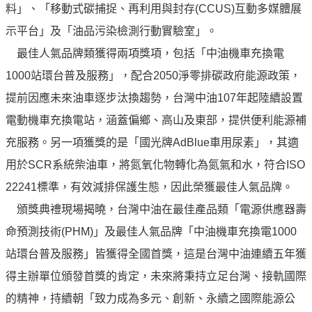
料」、「移動式碳捕捉、再利用與封存(CCUS)互動多媒體展
油
示平台」及「油品污染檢測行動實驗室」。
深
耕
最佳人氣品牌類獲得兩項獎項，包括「中油機車充換電
關
1000站環台普及服務」，配合2050淨零排碳政府能源政策，
懷
提前因應未來油車逐步汰換趨勢，台灣中油107年起陸續設置
永
電動機車充換電站，涵蓋偏鄉、高山及東部，提供便利能源補
續
充服務。另一項獲獎的是「國光牌AdBlue車用尿素」，其適
供
應
用於SCR系統柴油車，將氮氧化物轉化為氮氣和水，符合ISO
鏈
22241標準，有效減排保護生態，因此榮獲最佳人氣品牌。
最
頒獎典禮現場揭曉，台灣中油在最佳產品類「電源供應器壽
新
命預測技術(PHM)」及最佳人氣品牌「中油機車充換電1000
消
站環台普及服務」皆獲得全國首獎，這是台灣中油連續五年獲
息
得主辦單位頒發首獎的肯定，未來將秉持立足台灣、接軌國際
互
的精神，持續朝「致力成為多元、創新、永續之國際能源公
動