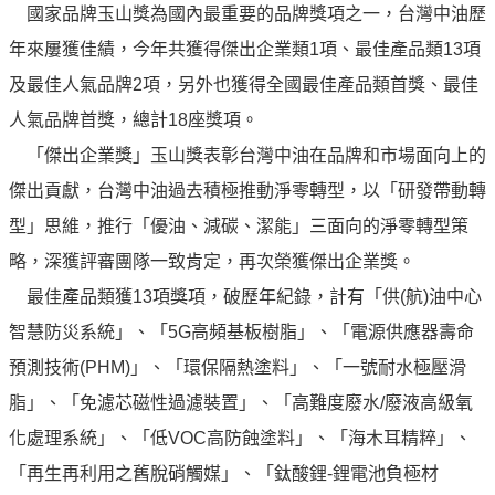
譽
國家品牌玉山獎為國內最重要的品牌獎項之一，台灣中油歷
中
年來屢獲佳績，今年共獲得傑出企業類1項、最佳產品類13項
油
品
及最佳人氣品牌2項，另外也獲得全國最佳產品類首獎、最佳
牌
人氣品牌首獎，總計18座獎項。
精
「傑出企業獎」玉山獎表彰台灣中油在品牌和市場面向上的
神
傑出貢獻，台灣中油過去積極推動淨零轉型，以「研發帶動轉
淨
型」思維，推行「優油、減碳、潔能」三面向的淨零轉型策
零
中
略，深獲評審團隊一致肯定，再次榮獲傑出企業獎。
油
最佳產品類獲13項獎項，破歷年紀錄，計有「供(航)油中心
綠
智慧防災系統」、「5G高頻基板樹脂」、「電源供應器壽命
色
守
預測技術(PHM)」、「環保隔熱塗料」、「一號耐水極壓滑
護
脂」、「免濾芯磁性過濾裝置」、「高難度廢水/廢液高級氧
化處理系統」、「低VOC高防蝕塗料」、「海木耳精粹」、
友
愛
「再生再利用之舊脫硝觸媒」、「鈦酸鋰-鋰電池負極材
中