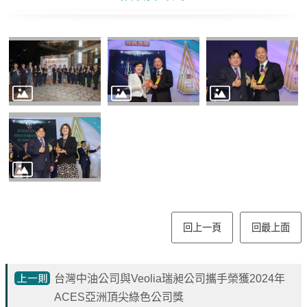
見
問
題
English
RSS
訂
閱
政
府
網
站
回上一頁
回最上面
資
料
開
台灣中油公司與Veolia瑞昶公司攜手榮獲2024年
放
ACES亞洲頂尖綠色公司獎
宣