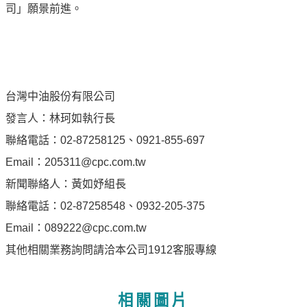
專
司」願景前進。
區
中
油
首
台灣中油股份有限公司
頁
發言人：林珂如執行長
聯絡電話：02-87258125、0921-855-697
網
站
Email：205311@cpc.com.tw
導
新聞聯絡人：黃如妤組長
覽
聯絡電話：02-87258548、0932-205-375
意
Email：089222@cpc.com.tw
見
其他相關業務詢問請洽本公司1912客服專線
信
箱
相關圖片
常