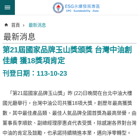
跳到主要內容區塊
進
首頁
最新消息
階
搜
最新消息
尋
第21屆國家品牌玉山獎頒獎 台灣中油創
佳績 獲18獎項肯定
透
刊登日期：113-10-23
明
中
油
「第21屆國家品牌玉山獎」昨 (22)日晚間在台北中油大樓
誠
國光廳舉行，台灣中油公司共獲18項大獎，創歷年最高獲獎
信
治
數，其中最佳產品類、最佳人氣品牌全國首獎為最高榮譽，由
理
董事長李順欽、副總經理廖惠貞代表受獎，除感謝各界對台灣
信
中油的肯定及鼓勵，也承諾持續精進本業，邁向淨零轉型。