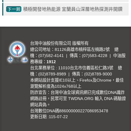
告
積極開發地熱能源 宜蘭員山深層地熱探測井開鑽
隱
私
權
聲
台灣中油股份有限公司 版權所有
明
總公司地址：81126高雄市楠梓區左楠路2號 總
機：(07)582-4141 | 傳真：(07)583-4228 | 中油服
資
務專線：
1912
訊
台北業務單位 : 11010台北市信義區松仁路3號 總
安
機：(02)8789-8989 | 傳真：(02)8789-9000
全
本網站設計支援IE10以上、Firefox及Chrome，最佳
政
瀏覽解析度為1024x768以上
防詐宣告：台灣中油全球資訊網已完成數位DNA識詐
策
網路註冊，民眾可至 TWDNA.ORG 輸入 DNA 碼驗證
網站真偽。
意
台灣數位DNA碼886000000227086953478
見
更新日期
115-07-22
信
箱