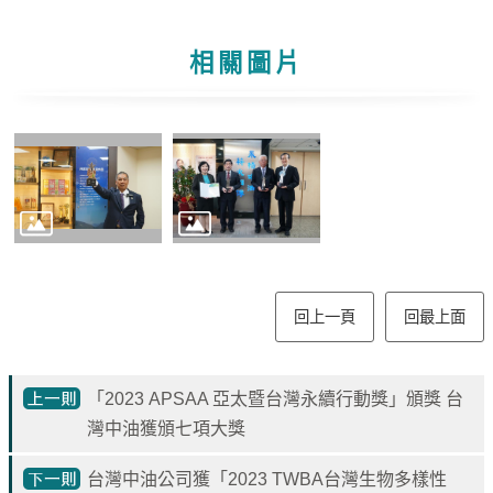
見
問
相關圖片
題
English
RSS
訂
閱
政
府
回上一頁
回最上面
網
站
資
料
「2023 APSAA 亞太暨台灣永續行動獎」頒獎 台
開
灣中油獲頒七項大獎
放
宣
台灣中油公司獲「2023 TWBA台灣生物多樣性