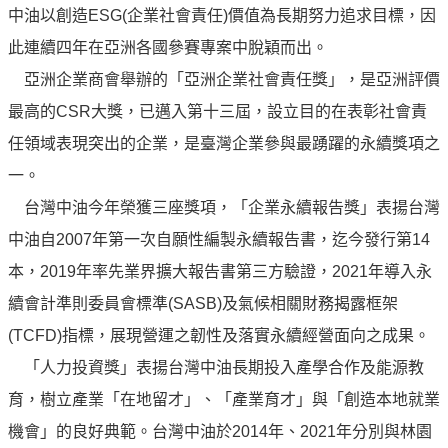
譽
中油以創造ESG(企業社會責任)價值為長期努力追求目標，因
中
此連續四年在亞洲各國參賽專案中脫穎而出。
油
品
亞洲企業商會舉辦的「亞洲企業社會責任獎」，是亞洲評價
牌
最高的CSR大獎，已邁入第十三屆，設立目的在表彰社會責
精
任領域表現突出的企業，是臺灣企業參與最踴躍的永續獎項之
神
一。
淨
台灣中油今年榮獲三座獎項，「企業永續報告獎」表揚台灣
零
中
中油自2007年第一次自願性編製永續報告書，迄今發行第14
油
本，2019年率先業界擴大報告書第三方驗證，2021年導入永
綠
續會計準則委員會標準(SASB)及氣候相關財務揭露框架
色
守
(TCFD)指標，展現營運之韌性及落實永續經營面向之成果。
護
「人力投資獎」表揚台灣中油長期投入產學合作及能源教
友
育，樹立產業「在地留才」、「產業育才」與「創造本地就業
愛
機會」的良好典範。台灣中油於2014年、2021年分別與林園
中