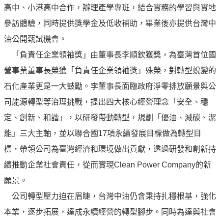
高中、小港高中合作，辦理產學專班，結合實務的學習與實地
油
深
參訪體驗，同時提供獎學金及低收補助，畢業後亦提供台灣中
耕
油公開甄試機會。
關
「負責任企業領袖獎」由董事長李順欽獲獎，為臺灣首位國
懷
營事業董事長榮獲「負責任企業領袖獎」殊榮，對轉型蛻變的
永
石化產業更是一大鼓勵。李董事長面臨政府淨零排放願景與公
續
供
司能源轉型等治理挑戰，提出四大核心經營理念「安全、穩
應
定、創新、和諧」，以研發帶動轉型，規劃「優油、減碳、潔
鏈
能」三大主軸，並以聯合國17項永續發展目標做為轉型目
最
標，帶領公司為臺灣經濟和環境做出貢獻，透過研發和創新持
新
續推動企業社會責任，從而實現Clean Power Company的新
消
息
願景。
公司轉型壓力迫在眉睫，台灣中油仍會秉持扎穩根基，強化
互
本業，逐步拓展，達成永續經營的轉型腳步。同時為達與社會
動