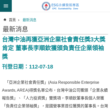
跳到主要內容區塊
進
首頁
最新消息
階
搜
最新消息
尋
台灣中油再獲亞洲企業社會責任獎3大獎
肯定 董事長李順欽獲頒負責任企業領袖
透
獎
明
中
刊登日期：112-07-18
油
誠
「亞洲企業社會責任獎」(Asia Responsible Enterprise
信
治
Awards, AREA)得獎名單公布，台灣中油公司獲頒「企業永續
理
報告獎」、「人力投資獎」雙獎項，李順欽董事長個人榮獲
信
「負責任企業領袖獎」，是國營事業首位獲獎的董事長。台灣