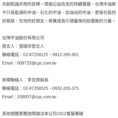
專
共創和諧共榮的目標，透過公益信念的持續實踐，台灣中油將
區
不只是能源的中油、石化的中油、加油站的中油，更是社區的
好鄰居、在地的好朋友，希冀成為引領臺灣向前邁進的力量。
中
油
首
台灣中油股份有限公司
頁
發言人：張瑞宗發言人
網
聯絡電話：02-87258125、0912-265-901
站
Email：009733@cpc.com.tw
導
覽
新聞聯絡人：李克齊組長
意
聯絡電話：02-87258525、0932-205-375
見
Email：209007@cpc.com.tw
信
箱
其他相關業務詢問請洽本公司1912客服專線
常