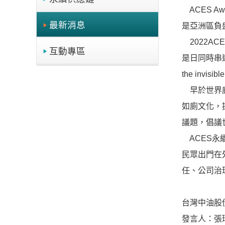
ACES A
最新消息
是亞洲區負
2022AC
互動專區
是日同時串
the inv
早於世界廁
如廁文化，
議題，倡議世
ACES永
民眾出門在
任、公司治
台灣中油股
發言人：張