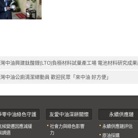
灣中油興建鈦酸鋰(LTO)負極材料試量產工場 電池材料研究成
台灣中油公廁清潔總動員 歡迎民眾「來中油 好方便」
淨零中油綠色守護
友愛中油深耕關懷
永續供應鏈
氣候變遷因應減緩
社會力與綠色影響
永續供應鏈評估
與調適
力
原油採購