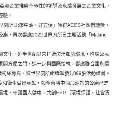
致力於向亞洲企業推廣革命性的領導及永續發展之企業文化，
經驗。
世界廁所日:來中油，好方便」獲得ACES社區倡議獎，
再次響應2022世界廁所日主題活動「Making
廁文化，近半世紀以來打造潔淨如廁環境，推廣公民
眾開方便之門，進一步與國際接軌，響應聯合國永續
水組織粉絲專頁，獲世界廁所組織頒發1,899張活動證書。
疫和衛生做出貢獻，如今台灣中油加油站的公廁已是
環境，守護國人健康，共創ESG（環境保護、社會責