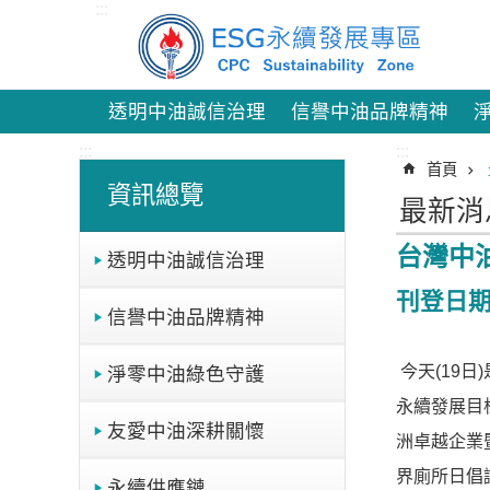
:::
跳到主要內容區塊
透明中油誠信治理
信譽中油品牌精神
:::
:::
首頁
資訊總覽
最新消
台灣中
透明中油誠信治理
刊登日期：
信譽中油品牌精神
今天(19
淨零中油綠色守護
永續發展目標6
友愛中油深耕關懷
洲卓越企業
界廁所日倡議，共
永續供應鏈