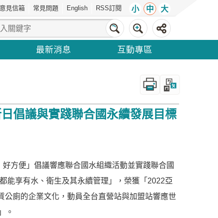
意見信箱
常見問題
English
RSS訂閱
小
中
大
最新消息
互動專區
_
廁所日倡議與實踐聯合國永續發展目標
中油，好方便」倡議響應聯合國水組織活動並實踐聯合國
 :「確保所有人都能享有水、衛生及其永續管理」，榮獲「2022亞
質公廁的企業文化，動員全台直營站與加盟站響應世
!」。