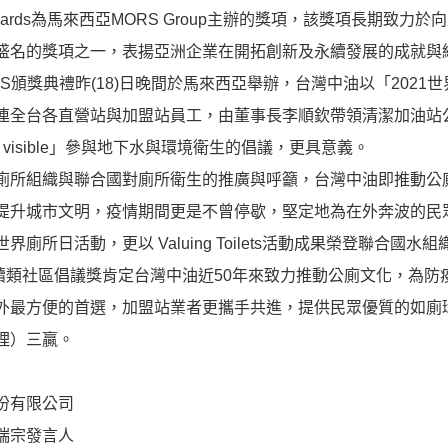
wards為馬來西亞MORS Group主辦的獎項，該獎項長期
盛名的獎項之一，表揚亞洲企業在開拓創新及永續發展的成就與
ES頒獎典禮昨(18)日晚間於馬來西亞舉辦，台灣中油以「2021
連全台各直營站與加盟站員工，由董事長李順欽帶領清潔加油站公廁，
isible visible」參與地下水與環境衛生的倡議，更具意義。
所組織與聯合國對廁所衛生的推廣與呼籲，台灣中油即推動公
提升城市文明，疫情期間更是不曾停歇，堅定地為在外奔波的民
界廁所日活動，更以 Valuing Toilets活動成果榮登聯合國
續類社區倡議獎肯定台灣中油近50年來致力推動公廁文化，為防
外最方便的首選，加盟站業者更攜手共進，提供民眾優質的如廁
理）三贏。
份有限公司
瑞宗發言人