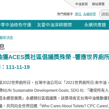
中油首頁
網站導覽
熱門關鍵字
責任
永續經營
淨零中油綠色守護
友愛中油深耕關懷
永續供應鏈
最新消息
息
油獲ACES獎社區倡議獎殊榮 -響應世界
111-11-19
日)是2022世界廁所日，台灣中油公司以「2021世界廁所日:來
(UN Sustainable Development Goals, SDG 6)
暨永續發展獎」永續類社區倡議獎，該獎項肯定台灣中油推動優
同向全世界回應「Who Cares About Toilets? CPC Cares