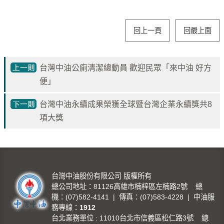
專
區
回上一頁
回最上面
中
油
台灣中油公廁清潔總動員 歡迎民眾「來中油 好方
首
頁
便」
網
台灣中油永續成果榮獲全球暨台灣企業永續獎共8
站
項大獎
導
覽
意
見
台灣中油股份有限公司 版權所有
信
總公司地址：81126高雄市楠梓區左楠路2號 總
箱
機：(07)582-4141 | 傳真：(07)583-4228 | 中油服
務專線：
1912
台北業務單位 : 11010台北市信義區松仁路3號 總
常