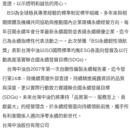
譽
查證，以示透明和誠信的用心。
中
BSI為全球極具專業經驗的標準制定標竿組織，多年來與相
油
品
關媒體及機構共同協助與推動國內企業建構永續經營方向，每
牌
年召開永續年會分享最新永續趨勢並表揚永續績優企業，迄今
精
已為永續指標性代表活動之一。此次榮獲「BSI永續韌性領航
神
獎」表彰台灣中油以ISO國際標準均衡ESG各面向發展及以行
淨
動高度落實聯合國永續發展目標(SDGs)。
零
中
台灣中油自2007年第一次自願性編製永續報告書，迄今發
油
行第14本，除連續貫徹外部查證，持續精進揭露資訊的品質
綠
與深度，更以實際行動致力實踐聯合國永續發展目標
色
守
(SDGs)。未來台灣中油仍將秉持「品質第一、服務至上、貢
護
獻最大」的經營理念，於永續經營面向持續領航前進，攜手所
有利害關係人邁向淨零永續的新世代。
友
愛
台灣中油股份有限公司
中