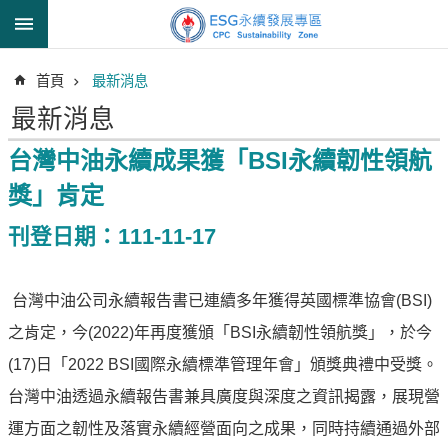
跳到主要內容區塊
進
首頁
最新消息
階
搜
最新消息
尋
台灣中油永續成果獲「BSI永續韌性領航
獎」肯定
透
刊登日期：111-11-17
明
中
油
台灣中油公司永續報告書已連續多年獲得英國標準協會(BSI)
誠
之肯定，今(2022)年再度獲頒「BSI永續韌性領航獎」，於今
信
治
(17)日「2022 BSI國際永續標準管理年會」頒獎典禮中受獎。
理
台灣中油透過永續報告書兼具廣度與深度之資訊揭露，展現營
信
運方面之韌性及落實永續經營面向之成果，同時持續通過外部