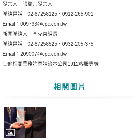
發言人：張瑞宗發言人
油
聯絡電話：02-87258125、0912-265-901
深
耕
Email：009733@cpc.com.tw
關
新聞聯絡人：李克齊組長
懷
聯絡電話：02-87258525、0932-205-375
永
Email：209007@cpc.com.tw
續
其他相關業務詢問請洽本公司1912客服專線
供
應
鏈
相關圖片
最
新
消
息
互
動