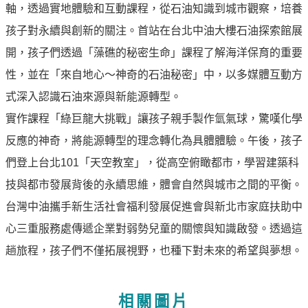
譽
軸，透過實地體驗和互動課程，從石油知識到城市觀察，培養
中
孩子對永續與創新的關注。首站在台北中油大樓石油探索館展
油
品
開，孩子們透過「藻礁的秘密生命」課程了解海洋保育的重要
牌
性，並在「來自地心～神奇的石油秘密」中，以多媒體互動方
精
式深入認識石油來源與新能源轉型。
神
實作課程「綠巨龍大挑戰」讓孩子親手製作氫氣球，驚嘆化學
淨
反應的神奇，將能源轉型的理念轉化為具體體驗。午後，孩子
零
中
們登上台北101「天空教室」，從高空俯瞰都市，學習建築科
油
技與都市發展背後的永續思維，體會自然與城市之間的平衡。
綠
台灣中油攜手新生活社會福利發展促進會與新北市家庭扶助中
色
守
心三重服務處傳遞企業對弱勢兒童的關懷與知識啟發。透過這
護
趟旅程，孩子們不僅拓展視野，也種下對未來的希望與夢想。
友
愛
相關圖片
中