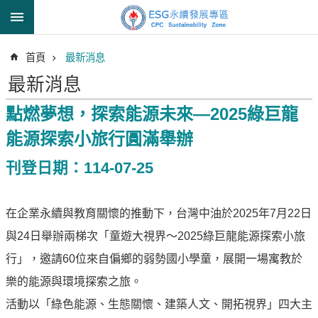
跳到主要內容區塊
進
首頁
最新消息
階
搜
最新消息
尋
點燃夢想，探索能源未來—2025綠巨龍
能源探索小旅行圓滿舉辦
透
刊登日期：114-07-25
明
中
油
在企業永續與教育關懷的推動下，台灣中油於2025年7月22日
誠
與24日舉辦兩梯次「童遊大視界〜2025綠巨龍能源探索小旅
信
治
行」，邀請60位來自偏鄉的弱勢國小學童，展開一場寓教於
理
樂的能源與環境探索之旅。
信
活動以「綠色能源、生態關懷、建築人文、開拓視界」四大主