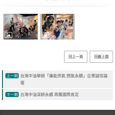
油
深
耕
關
懷
永
續
供
回上一頁
回最上面
應
鏈
最
台灣中油舉辦「廉能供氣 燃氣永續」企業誠信論
新
壇
消
息
台灣中油深耕永續 再獲國際肯定
互
動