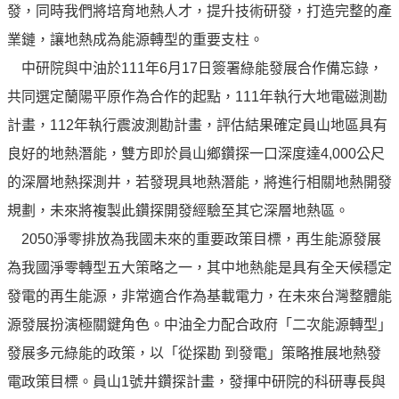
專
發，同時我們將培育地熱人才，提升技術研發，打造完整的產
區
業鏈，讓地熱成為能源轉型的重要支柱。
中研院與中油於111年6月17日簽署綠能發展合作備忘錄，
中
共同選定蘭陽平原作為合作的起點，111年執行大地電磁測勘
油
首
計畫，112年執行震波測勘計畫，評估結果確定員山地區具有
頁
良好的地熱潛能，雙方即於員山鄉鑽探一口深度達4,000公尺
的深層地熱探測井，若發現具地熱潛能，將進行相關地熱開發
網
站
規劃，未來將複製此鑽探開發經驗至其它深層地熱區。
導
2050淨零排放為我國未來的重要政策目標，再生能源發展
覽
為我國淨零轉型五大策略之一，其中地熱能是具有全天候穩定
意
發電的再生能源，非常適合作為基載電力，在未來台灣整體能
見
源發展扮演極關鍵角色。中油全力配合政府「二次能源轉型」
信
箱
發展多元綠能的政策，以「從探勘 到發電」策略推展地熱發
電政策目標。員山1號井鑽探計畫，發揮中研院的科研專長與
常