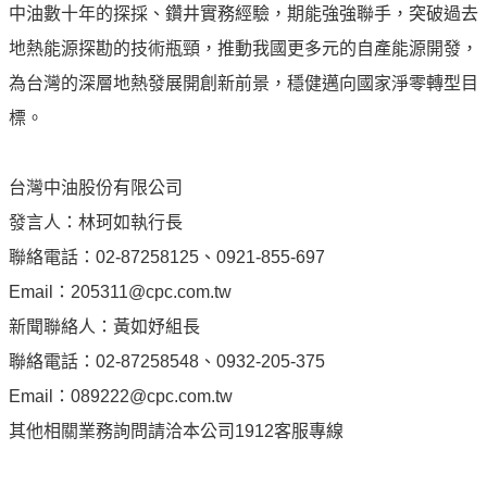
中油數十年的探採、鑽井實務經驗，期能強強聯手，突破過去
見
問
地熱能源探勘的技術瓶頸，推動我國更多元的自產能源開發，
題
為台灣的深層地熱發展開創新前景，穩健邁向國家淨零轉型目
English
標。
RSS
訂
台灣中油股份有限公司
閱
發言人：林珂如執行長
聯絡電話：02-87258125、0921-855-697
政
府
Email：205311@cpc.com.tw
網
新聞聯絡人：黃如妤組長
站
聯絡電話：02-87258548、0932-205-375
資
料
Email：089222@cpc.com.tw
開
其他相關業務詢問請洽本公司1912客服專線
放
宣