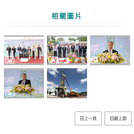
告
相關圖片
隱
私
權
聲
明
資
訊
安
全
政
策
意
見
回上一頁
回最上面
信
箱