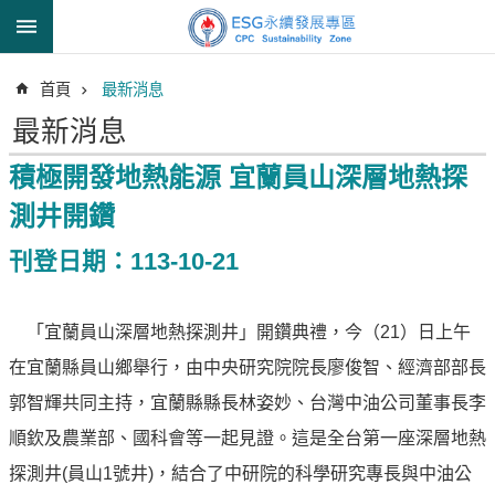
跳到主要內容區塊
進
首頁
最新消息
階
搜
最新消息
尋
積極開發地熱能源 宜蘭員山深層地熱探
測井開鑽
透
刊登日期：113-10-21
明
中
油
「宜蘭員山深層地熱探測井」開鑽典禮，今（21）日上午
誠
在宜蘭縣員山鄉舉行，由中央研究院院長廖俊智、經濟部部長
信
治
郭智輝共同主持，宜蘭縣縣長林姿妙、台灣中油公司董事長李
理
順欽及農業部、國科會等一起見證。這是全台第一座深層地熱
信
探測井(員山1號井)，結合了中研院的科學研究專長與中油公