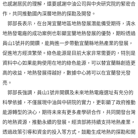
也感謝居民的理解，還要感謝中油公司與中央研究院的緊密合
油
作，共同推動國內深層地熱的探勘及開發。
深
耕
郭部長表示，在台灣宜蘭地區地熱發展潛能備受期待，清水
關
地熱發電廠的成功案例也彰顯宜蘭地熱發展的優勢，期盼透過
懷
員山1號井的開鑽，能夠進一步帶動宜蘭縣地熱產業的發展，
永
促進地方經濟繁榮。綠色能源是目前大家非常需要的，特別是
續
資料中心如果能夠使用在地的綠色能源，可以替宜蘭縣創造更
供
應
高的收益，地熱發展得越好，數據中心將可以在宜蘭發光發
鏈
亮。
最
郭部長強調，員山1號井開鑽及未來地熱電廠選址有充分的
新
科學依據，不僅展現中油與中研院的實力，更彰顯了政府推動
消
能源轉型的決心，期待未來有更多產學研合作，共同開發台灣
息
的地熱資源，推動永續的發展。經濟部將持續支持地熱產業，
互
透過政策引導和資金的投入等方式，鼓勵生成地熱的探勘和開
動