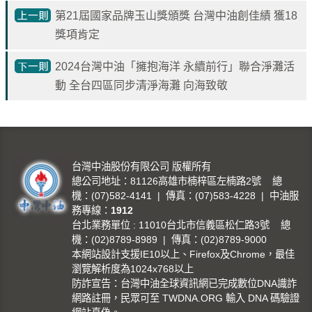
第21屆國家品牌玉山獎頒獎 台灣中油創佳績 獲18
獎項肯定
2024台灣中油「擁抱海洋 永續前行」聯合淨灘活
動 全台四區同步清淨海灘 向海致敬
台灣中油股份有限公司 版權所有
總公司地址：81126高雄市楠梓區左楠路2號 總
機：(07)582-4141 | 傳真：(07)583-4228 | 中油服
務專線：
1912
台北業務單位 : 11010台北市信義區松仁路3號 總
機：(02)8789-8989 | 傳真：(02)8789-9000
本網站設計支援IE10以上、Firefox及Chrome，最佳
瀏覽解析度為1024x768以上
防詐宣告：台灣中油全球資訊網已完成數位DNA識詐
網路註冊，民眾可至 TWDNA.ORG 輸入 DNA 碼驗證