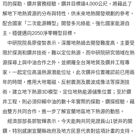
譽
司的探勘、鑽井實務經驗，鑽井目標達4,000公尺，將藉此了
中
解地下地熱資源的分布與特性，供未來地熱開發規劃的參考，
油
品
配合國家「二次能源轉型」開發多元綠能，強化國家能源自
牌
主，穩健邁向2050淨零轉型目標。
精
中研院院長廖俊智表示，深層地熱過去開發難度高，主要受
神
限於探測和鑽井技術，難以定位熱源，而中研院研究領域在熱
淨
源探尋上與中油合作之外，並網羅全台灣地質及鑽井工程專
零
中
家，一起定位高溫熱源潛能位址，此次鑽井位置確認前已用兩
油
年的時間，應用大地電磁、反射震測及震波成像法等探測技
綠
術，建立地下熱源3D模型，定位地熱能源儲集位置；至於鑽
色
守
井工程，則必須仰賴中油的數十年實際的探勘、鑽探經驗，藉
護
由雙方共同合作，進一步了解宜蘭地區地下熱源的動態。
經濟部部長郭智輝表示，今天能夠共同見證員山1號井的開
友
愛
鑽，特別感謝宜蘭縣政府及地方民意代表對這項計畫的支持，
中