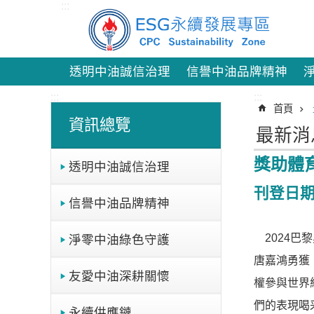
:::
跳到主要內容區塊
透明中油誠信治理
信譽中油品牌精神
:::
:::
首頁
資訊總覽
最新消
獎助體
透明中油誠信治理
刊登日期：
信譽中油品牌精神
2024巴
淨零中油綠色守護
唐嘉鴻勇獲
友愛中油深耕關懷
權參與世界
們的表現喝
永續供應鏈