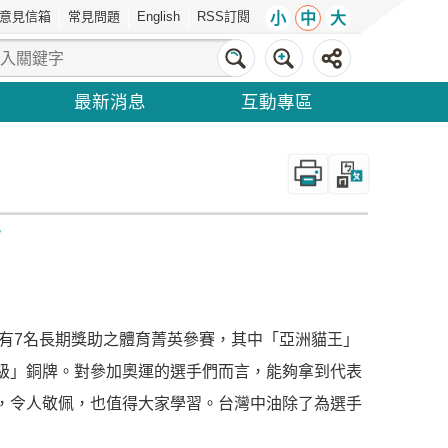
意見信箱
常見問題
English
RSS訂閱
小
中
大
最新消息
互動專區
_
焉
有7名長期獎助之體育菁英參賽，其中「亞洲貓王」
級」銅牌。對參加奧運的選手們而言，能夠拿到代表
，令人敬佩，也值得大家學習。台灣中油除了為選手