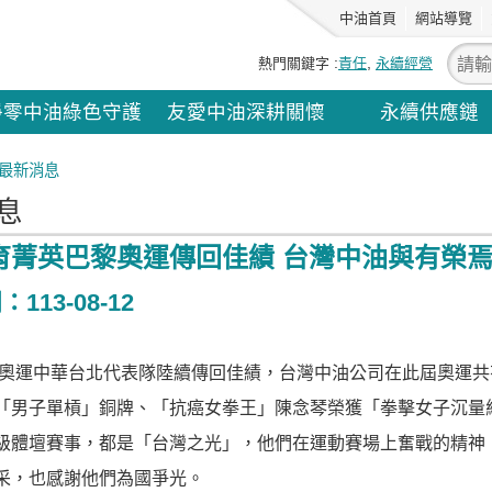
中油首頁
網站導覽
熱門關鍵字
責任
永續經營
淨零中油綠色守護
友愛中油深耕關懷
永續供應鏈
最新消息
息
育菁英巴黎奧運傳回佳績 台灣中油與有榮
113-08-12
黎奧運中華台北代表隊陸續傳回佳績，台灣中油公司在此屆奧運共
「男子單槓」銅牌、「抗癌女拳王」陳念琴榮獲「拳擊女子沉量
級體壇賽事，都是「台灣之光」，他們在運動賽場上奮戰的精神
采，也感謝他們為國爭光。