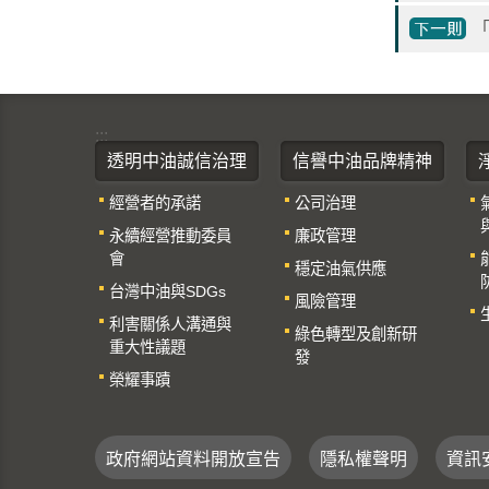
「
:::
透明中油誠信治理
信譽中油品牌精神
經營者的承諾
公司治理
永續經營推動委員
廉政管理
會
穩定油氣供應
台灣中油與SDGs
風險管理
利害關係人溝通與
綠色轉型及創新研
重大性議題
發
榮耀事蹟
政府網站資料開放宣告
隱私權聲明
資訊