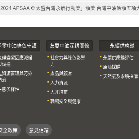
2024 APSAA 亞太暨台灣永續行動獎」頒獎 台灣中油獲頒五項
淨零中油綠色守護
友愛中油深耕關懷
永續供應鏈
氣候變遷因應減緩
社會力與綠色影響
永續供應鏈評估
與調適
力
原油採購
能資源管理與污染
產品與顧客
天然氣及永續採購
防治
人力資源
生態多樣性
人才培育
職場安全與健康
安全政策
意見信箱