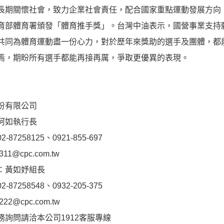
期關懷社會，致力企業社會責任，配合國家重點運動發展方向
育部體育署頒發「體育推手獎」。台灣中油表示，國營事業支持
共同為體育運動盡一份心力，對於歷年來獎助的選手及團體，都
焉，期盼所有選手都能再接再厲，爭取更優異的表現。
份有限公司
珂如執行長
87258125、0921-855-697
311@cpc.com.tw
：黃如妤組長
87258548、0932-205-375
222@cpc.com.tw
務詢問請洽本公司1912客服專線