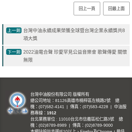
見
回上一頁
回最上面
問
題
English
台灣中油永續成果榮獲全球暨台灣企業永續獎共8
項大獎
RSS
訂
2022油電合聲 珍愛罕見公益音樂會 歌聲傳愛 關懷
閱
無限
政
府
網
站
台灣中油股份有限公司 版權所有
資
總公司地址：81126高雄市楠梓區左楠路2號 總
料
機：(07)582-4141 | 傳真：(07)583-4228 | 中油服
務專線：
1912
開
台北業務單位 : 11010台北市信義區松仁路3號 總
放
機：(02)8789-8989 | 傳真：(02)8789-9000
宣
本網站設計支援IE10以上、Firefox及Chrome，最佳