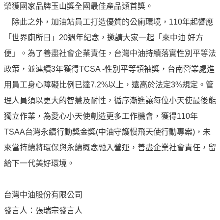
榮獲國家品牌玉山獎全國最佳產品類首獎。
油
除此之外，加油站員工打造優質的公廁環境，110年起響應
深
耕
「世界廁所日」20週年紀念，邀請大家一起「來中油 好方
關
便」。為了善盡社會企業責任，台灣中油持續落實性別平等法
懷
政策，並連續3年獲得TCSA -性別平等領袖獎，台南營業處進
永
用員工身心障礙比例已達7.2%以上，遠高於法定3%規定。管
續
理人員須以更大的智慧及耐性，循序漸進讓每位小天使最後能
供
應
獨立作業，為愛心小天使創造更多工作機會，獲得110年
鏈
TSAA台灣永續行動獎金獎(中油守護慢飛天使行動專案)，未
最
來當持續將環保與永續概念融入營運，善盡企業社會責任，留
新
給下一代美好環境。
消
息
台灣中油股份有限公司
互
發言人：張瑞宗發言人
動