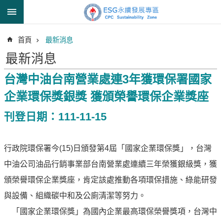
跳到主要內容區塊
進
首頁
最新消息
階
搜
最新消息
尋
台灣中油台南營業處連3年獲環保署國家
企業環保獎銀獎 獲頒榮譽環保企業獎座
透
刊登日期：111-11-15
明
中
油
行政院環保署今(15)日頒發第4屆「國家企業環保獎」，台灣
誠
中油公司油品行銷事業部台南營業處連續三年榮獲銀級獎，獲
信
治
頒榮譽環保企業獎座，肯定該處推動各項環保措施、綠能研發
理
與設備、組織碳中和及公廁清潔等努力。
信
「國家企業環保獎」為國內企業最高環保榮譽獎項，台灣中