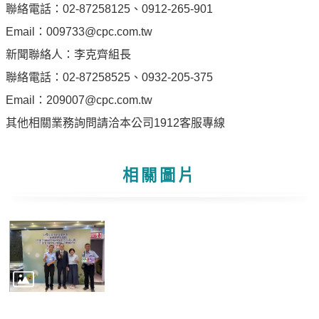
專
聯絡電話：02-87258125、0912-265-901
區
Email：009733@cpc.com.tw
新聞聯絡人：李克齊組長
中
聯絡電話：02-87258525、0932-205-375
油
首
Email：209007@cpc.com.tw
頁
其他相關業務詢問請洽本公司1912客服專線
網
站
相關圖片
導
覽
意
見
信
箱
常