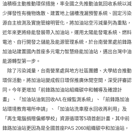
譽
油積極主動推動環保措施，率全國之先推動油氣回收系統以減
中
少揮發性有機物逸散、建置地上儲槽洩漏預警系統、固定污染
油
品
源自主檢測及實施管線明管化，將加油站空污減量列為重點，
牌
近年來更將綠能發展帶入加油站，運用太陽能發電系統、燃料
精
電池、自行開發之儲能及能源管理系統，於台南營業處前鋒路
神
加油站建置國內首座多元電力智慧綠能加油站，邁出台灣中油
淨
能源轉型第一步。
零
中
除了污染減量，台南營業處與地方社區團體、大學結合推動
油
環保活動，將加油站變成假日環保推廣休閒空間，深受評審認
綠
同。今年更增加「前鋒路加油站組織碳中和輔導及確證計
色
守
畫」、「加油站油氣回收A/L在線監測系統」、「前鋒路加油
護
站環境教育場所申請」、「加油站洗車廢水回收再利用」及
「再生電腦捐贈偏鄉學校」資源循環等5項首創計畫，其中前
友
愛
鋒路加油站更因為是全國首座PAS 2060組織碳中和加油站，
中