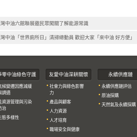
台灣中油六館聯展邀民眾闖關了解能源常識
台灣中油「世界廁所日」清掃總動員 歡迎大家「來中油 好方便」
淨零中油綠色守護
友愛中油深耕關懷
永續供應鏈
氣候變遷因應減緩
社會力與綠色影響
永續供應鏈評估
與調適
力
原油採購
能資源管理與污染
產品與顧客
天然氣及永續採購
防治
人力資源
生態多樣性
人才培育
職場安全與健康