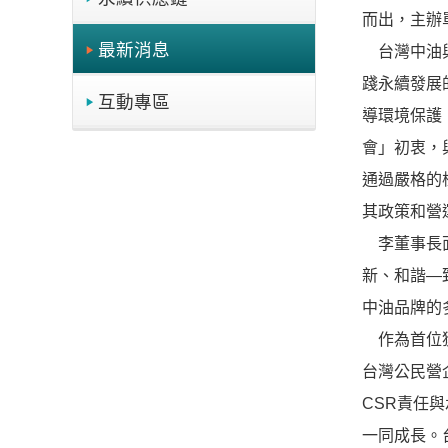
而出，主辦
最新消息
台灣中油與
踐永續發展的
互動專區
導環境保護
會」初衷，
通過嚴格的
其政策和營
李董事長面
新、和諧—
中油品牌的
作為首位獲
台灣公民營
CSR責任
一同成長。