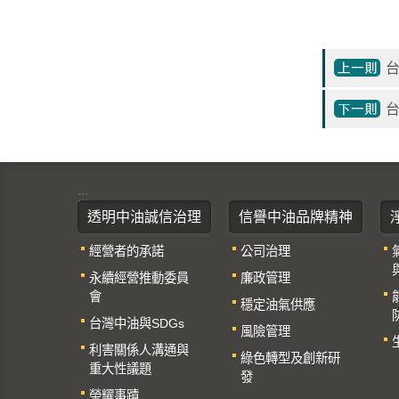
:::
透明中油誠信治理
信譽中油品牌精神
經營者的承諾
公司治理
永續經營推動委員
廉政管理
會
穩定油氣供應
台灣中油與SDGs
風險管理
利害關係人溝通與
綠色轉型及創新研
重大性議題
發
榮耀事蹟