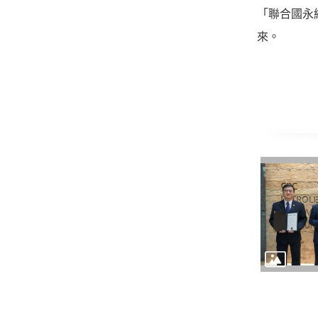
「聯合國永
來。