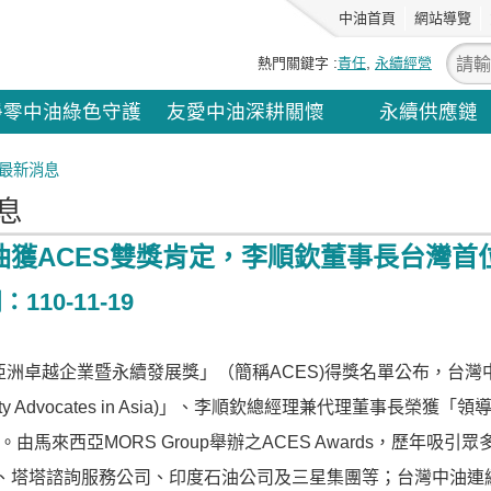
中油首頁
網站導覽
熱門關鍵字
責任
永續經營
淨零中油綠色守護
友愛中油深耕關懷
永續供應鏈
最新消息
息
油獲ACES雙獎肯定，李順欽董事長台灣首
110-11-19
年亞洲卓越企業暨永續發展獎」（簡稱ACES)得獎名單公布，台灣中
bility Advocates in Asia)」、李順欽總經理兼代理董事長榮獲「領導獎
殊榮。由馬來西亞MORS Group舉辦之ACES Awards，歷年
、塔塔諮詢服務公司、印度石油公司及三星集團等；台灣中油連續