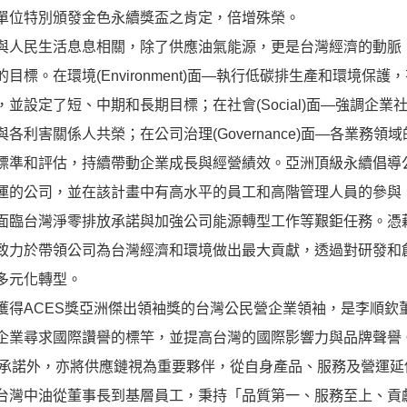
單位特別頒發金色永續獎盃之肯定，倍增殊榮。
人民生活息息相關，除了供應油氣能源，更是台灣經濟的動脈
目標。在環境(Environment)面—執行低碳排生產和環境
，並設定了短、中期和長期目標；在社會(Social)面—強調企
與各利害關係人共榮；在公司治理(Governance)面—各業
標準和評估，持續帶動企業成長與經營績效。亞洲頂級永續倡導
運的公司，並在該計畫中有高水平的員工和高階管理人員的參與
臨台灣淨零排放承諾與加強公司能源轉型工作等艱鉅任務。憑
致力於帶領公司為台灣經濟和環境做出最大貢獻，透過對研發和
多元化轉型。
得ACES獎亞洲傑出領袖獎的台灣公民營企業領袖，是李順欽
企業尋求國際讚譽的標竿，並提高台灣的國際影響力與品牌聲譽
與承諾外，亦將供應鏈視為重要夥伴，從自身產品、服務及營運
台灣中油從董事長到基層員工，秉持「品質第一、服務至上、貢