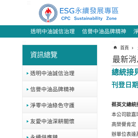
:::
跳到主要內容區塊
透明中油誠信治理
信譽中油品牌精神
:::
:::
首頁
資訊總覽
最新消
總統接
透明中油誠信治理
刊登日期：
信譽中油品牌精神
蔡英文總統
淨零中油綠色守護
本公司歐嘉
友愛中油深耕關懷
高榮譽肯定
辦單位表達
永續供應鏈