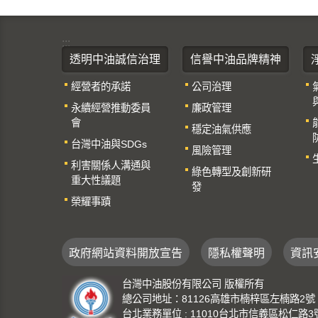
:::
透明中油誠信治理
信譽中油品牌精神
經營者的承諾
公司治理
永續經營推動委員
廉政管理
會
穩定油氣供應
台灣中油與SDGs
風險管理
利害關係人溝通與
綠色轉型及創新研
重大性議題
發
榮耀事蹟
政府網站資料開放宣告
隱私權聲明
資訊
台灣中油股份有限公司 版權所有
總公司地址：81126高雄市楠梓區左楠路2號 總機：
台北業務單位 : 11010台北市信義區松仁路3號 總機