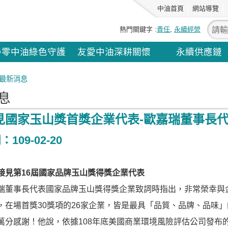
中油首頁
網站導覽
熱門關鍵字
責任
永續經營
淨零中油綠色守護
友愛中油深耕關懷
永續供應鏈
最新消息
息
見國家玉山獎首獎企業代表-歐嘉瑞董事長
109-02-20
接見第16屆國家品牌玉山獎得獎企業代表
瑞董事長代表國家品牌玉山獎得獎企業致詞時指出，非常榮幸與
，在場首獎30獎項的26家企業，皆是最具「品質、品牌、品味
萬分感謝！他說，依據108年底美國商業環境風險評估公司發布