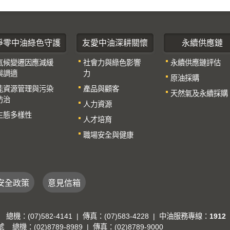
淨零中油綠色守護
友愛中油深耕關懷
永續供應鏈
氣候變遷因應減緩
社會力與綠色影響
永續供應鏈評估
與調適
力
原油採購
能資源管理與污染
產品與顧客
天然氣及永續採購
防治
人力資源
生態多樣性
人才培育
職場安全與健康
安全政策
意見信箱
(07)582-4141 | 傳真：(07)583-4228 | 中油服務專線：
1912
：(02)8789-8989 | 傳真：(02)8789-9000