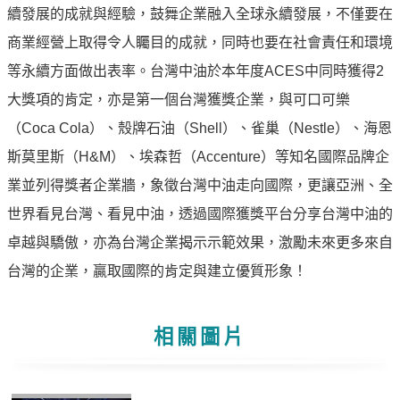
專
續發展的成就與經驗，鼓舞企業融入全球永續發展，不僅要在
區
商業經營上取得令人矚目的成就，同時也要在社會責任和環境
等永續方面做出表率。台灣中油於本年度ACES中同時獲得2
中
大獎項的肯定，亦是第一個台灣獲獎企業，與可口可樂
油
首
（Coca Cola）、殼牌石油（Shell）、雀巢（Nestle）、海恩
頁
斯莫里斯（H&M）、埃森哲（Accenture）等知名國際品牌企
網
業並列得獎者企業牆，象徵台灣中油走向國際，更讓亞洲、全
站
世界看見台灣、看見中油，透過國際獲獎平台分享台灣中油的
導
卓越與驕傲，亦為台灣企業揭示示範效果，激勵未來更多來自
覽
台灣的企業，贏取國際的肯定與建立優質形象！
意
見
信
相關圖片
箱
常