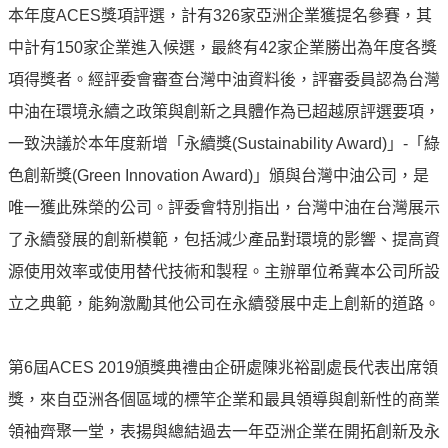
本年度ACES獎項評選，計有326家亞洲企業獲提名參賽，其
油
深
中計有150家企業進入候選，最終有42家企業勝出為年度各獎
耕
項得獎者。經評委會審查台灣中油資料後，評審委員認為台灣
關
中油在環境永續之政策與創新之具體作為已超越原評選要項，
懷
一致決議於本年度新增「永續獎(Sustainability Award)」-「綠
永
色創新獎(Green Innovation Award)」頒與台灣中油公司，是
續
供
唯一獲此殊榮的公司。評委會特別指出，台灣中油在台灣展示
應
了永續發展的創新模範，包括減少產品對環境的影響、提高資
鏈
源使用效率或使用替代技術和製程。主辦單位希冀本公司所設
最
立之典範，能夠激勵其他公司在永續發展中走上創新的道路。
新
消
息
第6屆ACES 2019頒獎典禮由企研處陳兆裕副處長代表出席領
獎，來自亞洲各個區域的標竿企業和最具領導與創新性的商業
互
領袖齊聚一堂，表揚與總結過去一年亞洲企業在開拓創新及永
動