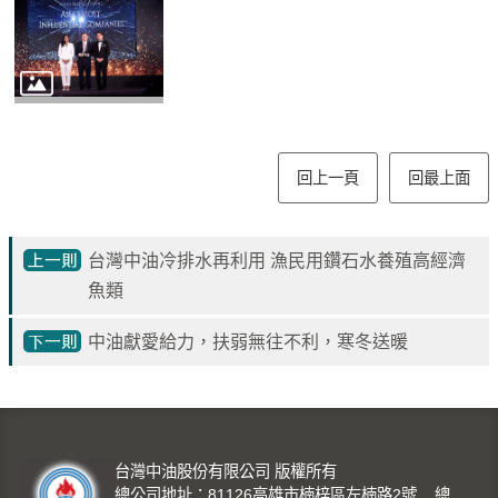
見
問
題
English
RSS
回上一頁
回最上面
訂
閱
台灣中油冷排水再利用 漁民用鑽石水養殖高經濟
政
魚類
府
網
中油獻愛給力，扶弱無往不利，寒冬送暖
站
資
料
開
放
台灣中油股份有限公司 版權所有
宣
總公司地址：81126高雄市楠梓區左楠路2號 總