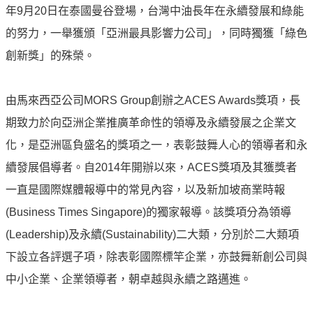
譽
年9月20日在泰國曼谷登場，台灣中油長年在永續發展和綠能
中
的努力，一舉獲頒「亞洲最具影響力公司」，同時獨獲「綠色
油
品
創新獎」的殊榮。
牌
精
由馬來西亞公司MORS Group創辦之ACES Awards獎項，長
神
期致力於向亞洲企業推廣革命性的領導及永續發展之企業文
淨
化，是亞洲區負盛名的獎項之一，表彰鼓舞人心的領導者和永
零
中
續發展倡導者。自2014年開辦以來，ACES獎項及其獲獎者
油
一直是國際媒體報導中的常見內容，以及新加坡商業時報
綠
(Business Times Singapore)的獨家報導。該獎項分為領導
色
守
(Leadership)及永續(Sustainability)二大類，分別於二大類項
護
下設立各評選子項，除表彰國際標竿企業，亦鼓舞新創公司與
友
中小企業、企業領導者，朝卓越與永續之路邁進。
愛
中