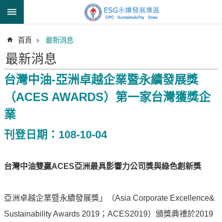
跳到主要內容區塊
進
首頁
最新消息
階
搜
最新消息
尋
台灣中油-亞洲卓越企業暨永續發展獎
（ACES AWARDS）第一家台灣獲獎企
透
業
明
中
刊登日期：108-10-04
油
誠
台灣中油雙贏ACES
亞洲最具影響力公司獎與綠色創新獎
信
治
理
亞洲卓越企業暨永續發展獎」（Asia Corporate Excellence&
信
Sustainability Awards 2019；ACES2019）頒獎典禮於2019