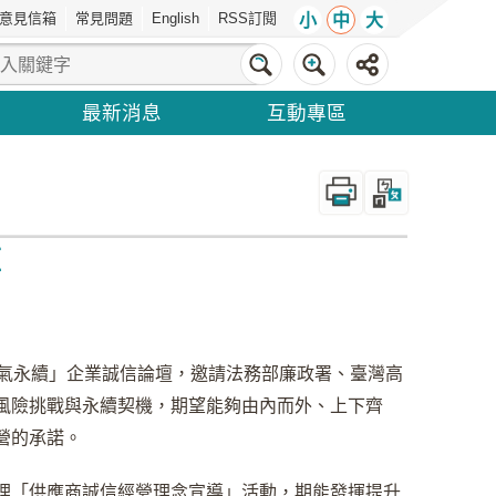
意見信箱
常見問題
English
RSS訂閱
小
中
大
最新消息
互動專區
_
壇
 燃氣永續」企業誠信論壇，邀請法務部廉政署、臺灣高
風險挑戰與永續契機，期望能夠由內而外、上下齊
營的承諾。
理「供應商誠信經營理念宣導」活動，期能發揮提升