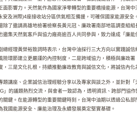
正面影響力。天然氣作為國家淨零轉型的重要橋接能源，台灣中油
南(永安及洲際)4座接收站分區供氣相互備援，可確保國家能源安
壇除了邀請高雄地檢署檢察長黃元冠、廉政署南部地區調查組組
也邀集天然氣客戶與協力廠商逾百人共同參與，致力達成「廉能
副總經理黃榮裕致詞時表示，台灣中油採行三大方向以實踐誠信
風險環節建立更嚴謹的內控制度，二是跨域協力，積極與廉政署
度，三是文化扎根，持續推動廉政教育與誠信文化，將誠信內化
專題講座、企業誠信治理經驗分享以及專家與談之外，並針對「
SG」的議題熱烈交流，與會者一致認為，透明資訊、跨部門協
的關鍵。在能源轉型的重要關鍵時刻，台灣中油期以透過公私部
為我國能源安全、廉能治理及永續發展奠定堅實基礎。