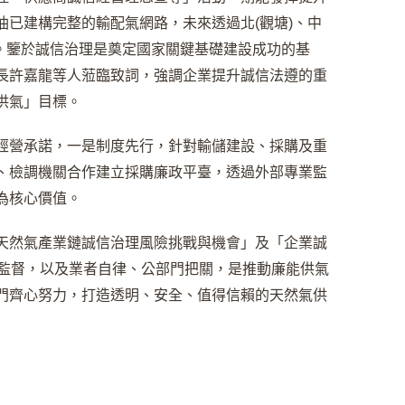
已建構完整的輸配氣網路，未來透過北(觀塘)、中
全。鑒於誠信治理是奠定國家關鍵基礎建設成功的基
長許嘉龍等人蒞臨致詞，強調企業提升誠信法遵的重
供氣」目標。
經營承諾，一是制度先行，針對輸儲建設、採購及重
、檢調機關合作建立採購廉政平臺，透過外部專業監
為核心價值。
天然氣產業鏈誠信治理風險挑戰與機會」及「企業誠
作監督，以及業者自律、公部門把關，是推動廉能供氣
門齊心努力，打造透明、安全、值得信賴的天然氣供