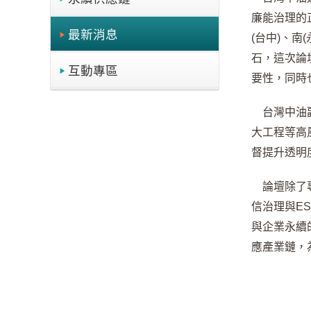
廉能治理的
最新消息
(台中)、
石，這次論
互動專區
要性，同時
台灣中油
大工程等高
督提升透明
論壇除了
信治理與E
與企業永續
應產業鏈，