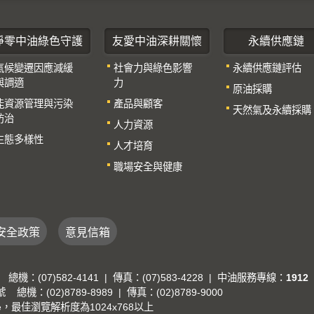
淨零中油綠色守護
友愛中油深耕關懷
永續供應鏈
氣候變遷因應減緩
社會力與綠色影響
永續供應鏈評估
與調適
力
原油採購
能資源管理與污染
產品與顧客
天然氣及永續採購
防治
人力資源
生態多樣性
人才培育
職場安全與健康
安全政策
意見信箱
(07)582-4141 | 傳真：(07)583-4228 | 中油服務專線：
1912
：(02)8789-8989 | 傳真：(02)8789-9000
me，最佳瀏覽解析度為1024x768以上