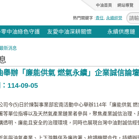
中油首頁
網站導覽
熱門關鍵字
責任
永續經營
淨零中油綠色守護
友愛中油深耕關懷
永續供應鏈
最新消息
息
油舉辦「廉能供氣 燃氣永續」企業誠信論
114-09-05
公司今(5)日於煉製事業部宏南活動中心舉辦114年「廉能供氣
署等單位指導以及天然氣產業鏈業者參與，聚焦產業誠信治理、
構透明、廉能且安全的治理環境，同時也展現台灣中油對誠信經
近年與油氣產業、上下游夥伴及廉政署、檢調機關合作，持續辦