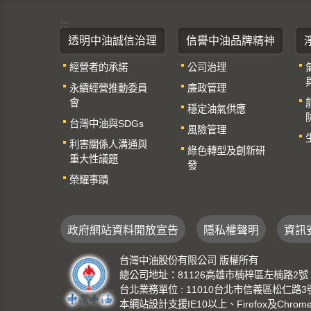
:::
透明中油誠信治理
信譽中油品牌精神
經營者的承諾
公司治理
永續經營推動委員
廉政管理
會
穩定油氣供應
台灣中油與SDGs
風險管理
利害關係人溝通與
綠色轉型及創新研
重大性議題
發
榮耀事蹟
政府網站資料開放宣告
隱私權聲明
資訊
台灣中油股份有限公司 版權所有
總公司地址：81126高雄市楠梓區左楠路2號 總機：
台北業務單位 : 11010台北市信義區松仁路3號 總機
本網站設計支援IE10以上、Firefox及Chro