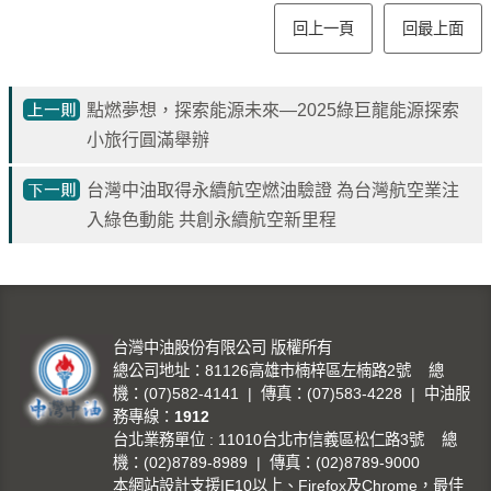
油
回上一頁
回最上面
深
耕
關
點燃夢想，探索能源未來—2025綠巨龍能源探索
懷
小旅行圓滿舉辦
永
台灣中油取得永續航空燃油驗證 為台灣航空業注
續
入綠色動能 共創永續航空新里程
供
應
鏈
最
台灣中油股份有限公司 版權所有
新
總公司地址：81126高雄市楠梓區左楠路2號 總
消
機：(07)582-4141 | 傳真：(07)583-4228 | 中油服
息
務專線：
1912
台北業務單位 : 11010台北市信義區松仁路3號 總
互
機：(02)8789-8989 | 傳真：(02)8789-9000
動
本網站設計支援IE10以上、Firefox及Chrome，最佳