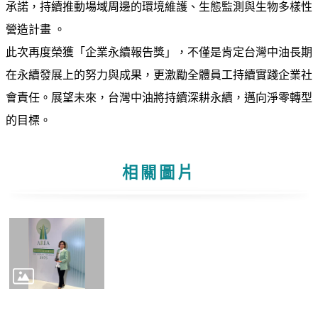
譽
承諾，持續推動場域周邊的環境維護、生態監測與生物多樣性
中
營造計畫 。
油
此次再度榮獲「企業永續報告獎」，不僅是肯定台灣中油長期
品
牌
在永續發展上的努力與成果，更激勵全體員工持續實踐企業社
精
會責任。展望未來，台灣中油將持續深耕永續，邁向淨零轉型
神
的目標。
淨
零
中
相關圖片
油
綠
色
守
護
友
愛
中