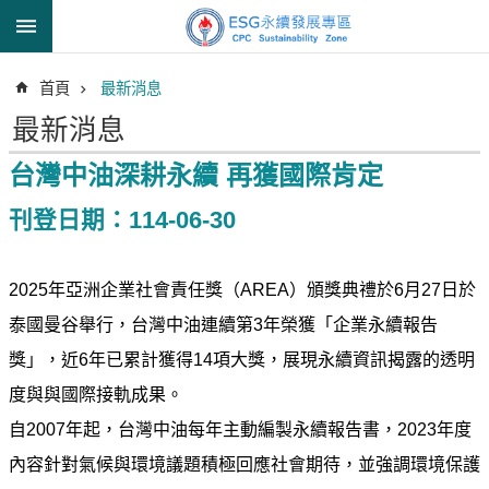
跳到主要內容區塊
進
首頁
最新消息
階
搜
最新消息
尋
台灣中油深耕永續 再獲國際肯定
刊登日期：114-06-30
透
明
2025年亞洲企業社會責任獎（AREA）頒獎典禮於6月27日於
中
油
泰國曼谷舉行，台灣中油連續第3年榮獲「企業永續報告
誠
獎」，近6年已累計獲得14項大獎，展現永續資訊揭露的透明
信
度與與國際接軌成果。
治
理
自2007年起，台灣中油每年主動編製永續報告書，2023年度
內容針對氣候與環境議題積極回應社會期待，並強調環境保護
信