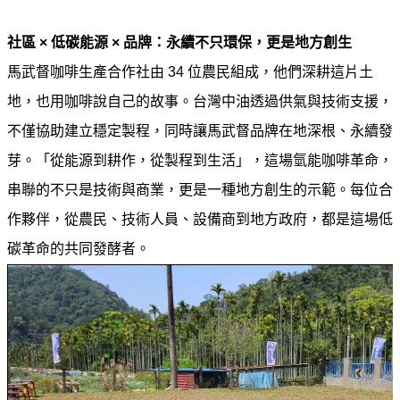
見
問
社區 × 低碳能源 × 品牌：永續不只環保，更是地方創生
題
馬武督咖啡生產合作社由 34 位農民組成，他們深耕這片土
English
地，也用咖啡說自己的故事。台灣中油透過供氣與技術支援，
RSS
不僅協助建立穩定製程，同時讓馬武督品牌在地深根、永續發
訂
芽。「從能源到耕作，從製程到生活」，這場氫能咖啡革命，
閱
串聯的不只是技術與商業，更是一種地方創生的示範。每位合
政
作夥伴，從農民、技術人員、設備商到地方政府，都是這場低
府
碳革命的共同發酵者。
網
站
資
料
開
放
宣