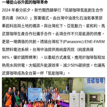
譽
一場從山谷升起的咖啡革命
中
2024
年春分前夕，新竹關西鎮舉行「低碳咖啡氫能創生合作
油
品
意向書（MOU）」簽署儀式，由台灣中油液化石油氣事業部
牌
牽起科技與土地的橋梁，與台灣松下、亞氫動力、星和利、馬
精
武督咖啡生產合作社攜手合作。此項合作不只是能源的供應，
神
更是一場價值的共創。透過台灣松下(Panasonic) ENE-FARM
淨
氫燃料電池系統，台灣中油提供高純度丙烷（純度高達
零
中
98%，優於國際標準），以重組方式產氫，應用於咖啡製程加
油
熱用水與供電，大幅提升能源效率、減少50%碳排放，也讓馬
綠
武督咖啡成為全台第一杯「氫能咖啡」。
色
守
護
友
愛
中