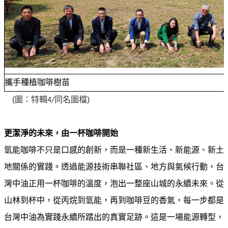
告
隱
私
權
聲
明
攜手種植咖啡樹苗
(
圖：
特輯
同名圖檔
)
資
4/
訊
安
更潔淨的未來，由一杯咖啡開始
全
政
氫能咖啡不只是口感的創新，而是一種新生活、新能源、新土
策
地關係的實踐。透過能源技術串聯社區、地方與氣候行動，台
灣中油正用一杯咖啡的溫度，泡出一整座山城的永續未來。從
意
見
山林到杯中，從丙烷到氫能，再到咖啡豆的香氣，每一步都是
信
台灣中油為實踐永續所踏出的真實足跡。這是一場能源轉型，
箱