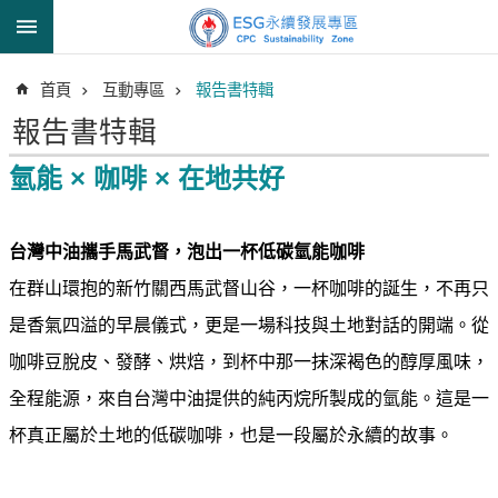
跳到主要內容區塊
進
首頁
互動專區
報告書特輯
階
搜
報告書特輯
尋
氫能 × 咖啡 × 在地共好
透
台灣中油攜手馬武督，泡出一杯低碳氫能咖啡
明
在群山環抱的新竹關西馬武督山谷，一杯咖啡的誕生，不再只
中
油
是香氣四溢的早晨儀式，更是一場科技與土地對話的開端。從
誠
咖啡豆脫皮、發酵、烘焙，到杯中那一抹深褐色的醇厚風味，
信
全程能源，來自台灣中油提供的純丙烷所製成的氫能。這是一
治
理
杯真正屬於土地的低碳咖啡，也是一段屬於永續的故事。
信