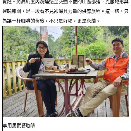
實踐。將高純度丙烷運送至交通不便的山區部落，克服地形與
專
區
運輸難關，是一段看不見卻深具力量的供應旅程。這一切，只
為讓一杯咖啡的背後，不只是好喝，更是永續。
中
油
首
頁
網
站
導
覽
意
見
信
箱
享用馬武督咖啡
常