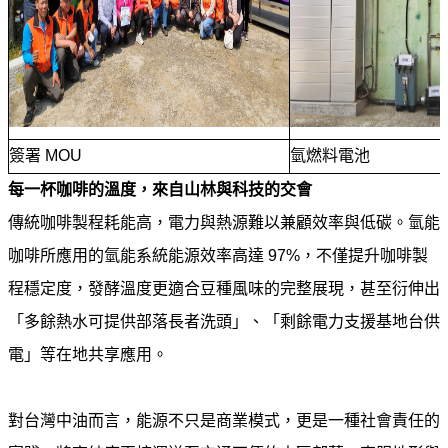
油
深
耕
關
懷
簽署 MOU
氫燃料電池
永
續
每一杯咖啡的溫度，來自山林與科技的交會
供
傳統咖啡製程耗能高，電力與熱源難以兼顧效率與低碳。氫能
應
鏈
咖啡所應用的氫能系統能源效率高達 97%，不僅提升咖啡製
程穩定度，發酵溫度更適合豆種風味的完整展現，甚至衍伸出
最
新
「多餘熱水可提供部落長者洗頭」、「剩餘電力支援基地台供
消
電」等在地共享應用。
息
互
對台灣中油而言，能源不只是商業模式，更是一種社會責任的
動