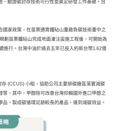
導試驗，驗證碳封存技術可行性並奠定研發工作基礎。台
合國家政策，在苗栗通霄鐵砧山重啟負碳技術重中之
，規劃苗栗鐵砧山完成地面灌注設施工程後，可開始為
持續進行。台灣中油於過去五年已投入約新台幣1.62億
存 (CCUS) 小組，協助公司主要排碳廠區落實減碳
醇等，其中，甲醇除可改善台灣仰賴國外進口甲醇之
學品，製成碳循環足跡較長的產品，達到減碳效益。