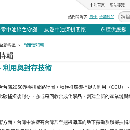
中油首頁
網站導覽
熱門關鍵字
責任
永續經營
淨零中油綠色守護
友愛中油深耕關懷
永續供應鏈
互動專區
報告書特輯
特輯
、利用與封存技術
合台灣2050淨零排放路徑圖，積極推廣碳捕捉與利用（CCU）
化碳捕捉後封存，亦或是回收合成化學品，創建全新的產業鏈與
術方面，台灣中油擁有台灣乃至週邊海底的地下探勘及鑽探技術以