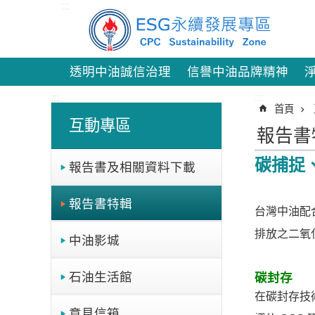
:::
跳到主要內容區塊
透明中油誠信治理
信譽中油品牌精神
:::
:::
首頁
互動專區
報告書
碳捕捉
報告書及相關資料下載
報告書特輯
台灣中油配
排放之二氧
中油影城
石油生活館
碳封存
在碳封存技
意見信箱