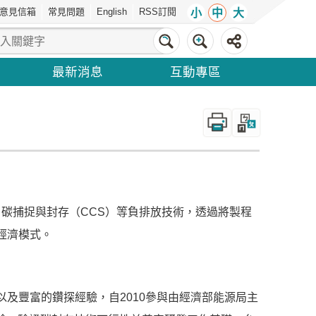
意見信箱
常見問題
English
RSS訂閱
小
中
大
最新消息
互動專區
_
、碳捕捉與封存（CCS）等負排放技術，透過將製程
經濟模式。
及豐富的鑽探經驗，自2010參與由經濟部能源局主