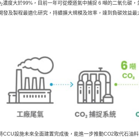
O
濃度大於99%，目前一年可從煙道氣中捕捉 6 噸的二氧化碳，
2
開發及製程最適化研究，持續擴大規模及效率，達到負碳效益最
待CCU設施未來全面建置完成後，能進一步推動CO2取代石油