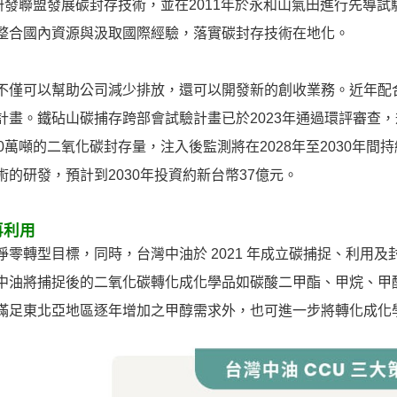
S 研發聯盟發展碳封存技術，並在2011年於永和山氣田進行先
整合國內資源與汲取國際經驗，落實碳封存技術在地化。
不僅可以幫助公司減少排放，還可以開發新的創收業務。近年配
計畫。鐵砧山碳捕存跨部會試驗計畫已於2023年通過環評審查
0萬噸的二氧化碳封存量，注入後監測將在2028年至2030年間
術的研發，預計到2030年投資約新台幣37億元。
再利用
零轉型目標，同時，台灣中油於 2021 年成立碳捕捉、利用及封
中油將捕捉後的二氧化碳轉化成化學品如碳酸二甲酯、甲烷、甲
滿足東北亞地區逐年增加之甲醇需求外，也可進一步將轉化成化