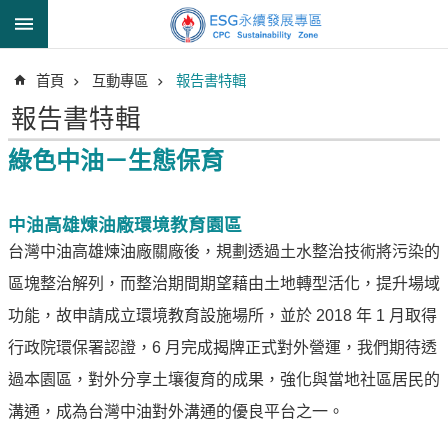
跳到主要內容區塊
進
首頁
互動專區
報告書特輯
階
搜
報告書特輯
尋
綠色中油－生態保育
透
中油高雄煉油廠環境教育園區
明
台灣中油高雄煉油廠關廠後，規劃透過土水整治技術將污染的
中
區塊整治解列，而整治期間期望藉由土地轉型活化，提升場域
油
誠
功能，故申請成立環境教育設施場所，並於 2018 年 1 月取得
信
行政院環保署認證，6 月完成揭牌正式對外營運，我們期待透
治
過本園區，對外分享土壤復育的成果，強化與當地社區居民的
理
溝通，成為台灣中油對外溝通的優良平台之一。
信