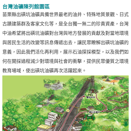
油
台灣油礦陳列館園區
深
苗栗縣出磺坑油礦具備世界最老的油井、特殊地質景觀、日式
耕
古蹟建築群及客家文化等，是全台獨一無二的珍貴資產，台灣
關
中油希望將出磺坑油礦對台灣與地方發展的貢獻及對當地環境
懷
與居民生活的改變等訊息傳遞出去，讓民眾瞭解出磺坑油礦的
永
意義，因此我們活化再利用，展示石油探採模型，以及我們如
續
供
何在開採過程減少對環境與社會的衝擊，提供民眾優質之環境
應
教育場域，使出磺坑油礦再次活躍起來。
鏈
最
新
消
息
互
動