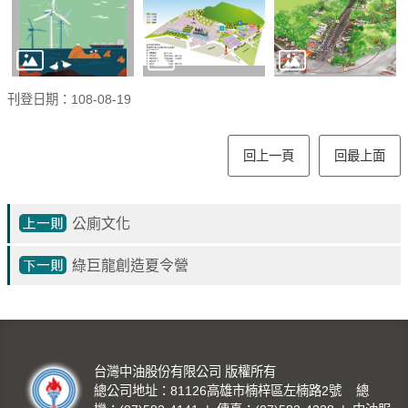
告
隱
私
權
刊登日期：108-08-19
聲
明
回上一頁
回最上面
資
訊
安
公廁文化
全
綠巨龍創造夏令營
政
策
意
見
台灣中油股份有限公司 版權所有
信
總公司地址：81126高雄市楠梓區左楠路2號 總
箱