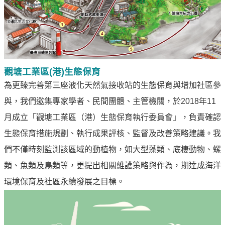
專
區
中
油
首
觀塘工業區
(
港
)
生態保育
頁
為更臻完善第三座液化天然氣接收站的生態保育與增加社區參
與，我們邀集專家學者、民間團體、主管機關，於2018年11
網
站
月成立「觀塘工業區（港）生態保育執行委員會」，負責確認
導
生態保育措施規劃、執行成果評核、監督及改善策略建議。我
覽
們不僅時刻監測該區域的動植物，如大型藻類、底棲動物、螺
意
類、魚類及鳥類等，更提出相關維護策略與作為，期達成海洋
見
環境保育及社區永續發展之目標。
信
箱
常