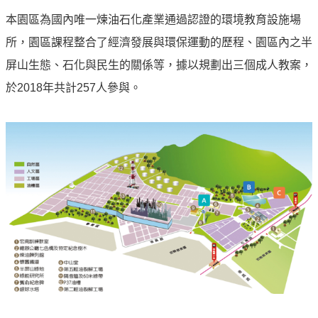
譽
中
本園區為國內唯一煉油石化產業通過認證的環境教育設施場
油
所，園區課程整合了經濟發展與環保運動的歷程、園區內之半
品
屏山生態、石化與民生的關係等，據以規劃出三個成人教案，
牌
精
於2018年共計257人參與。
神
淨
零
中
油
綠
色
守
護
友
愛
中