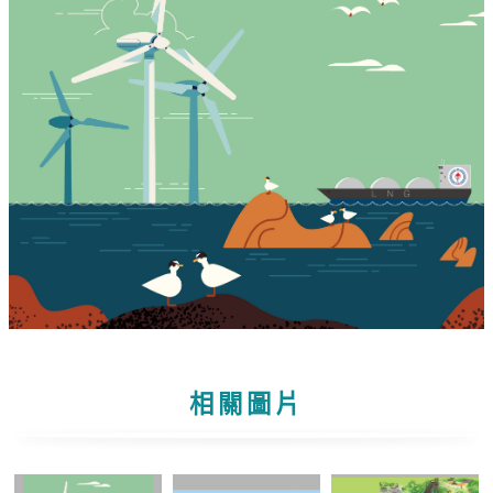
見
問
題
English
RSS
訂
閱
政
府
網
站
資
料
相關圖片
開
放
宣